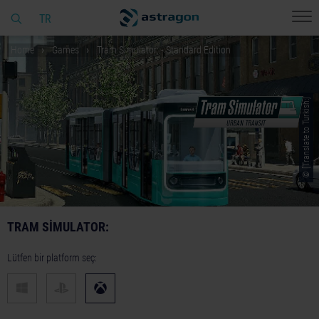
TR
Home
Games
Tram Simulator: - Standard Edition
© [Translate to Turkish:]
TRAM SIMULATOR:
Lütfen bir platform seç: