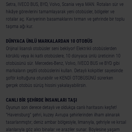
© [Translate to Turkish:]
Setra, IVECO BUS, BYD, Volvo, Scania veya MAN. Rotaları sür ve
hikâye görevlerini tamamlayarak yeni otobüsler, bölgeler ve
rotalar aç. Kariyerinin basamaklarını tırman ve şehrinde bir toplu
taşıma ağı kur.
DÜNYACA ÜNLÜ MARKALARDAN 10 OTOBÜS
Orijinal lisanslı otobüsler seni bekliyor! Elektrikli otobüslerden
körüklü veya iki katlı otobüslere, 10 dünyaca ünlü üreticinin 10
otobüsünü sür. Mercedes-Benz, Volvo, IVECO BUS ve BYD gibi
markaların çeşitli otobüslerini kullan. Detaylı kokpitler sayesinde
şoför koltuğuna oturabilir ve KENDİ OTOBÜSÜNÜ sürerken
gerçek otobüs sürüş hissini yakalayabilirsin.
CANLI BİR ŞEHİRDE İNSANLARI TAŞI
Oyunun son derece detaylı ve oldukça canlı haritasını keşfet!
"Havensburg" şehri, kuzey Avrupa şehirlerinden ilham alınarak
tasarlanmıştır; deniz ambar bölgesiyle, limanıyla, şehriyle ve kırsal
alanlarıyla göz alıcı binalar ve araziler sunar. Böylesine yaşam