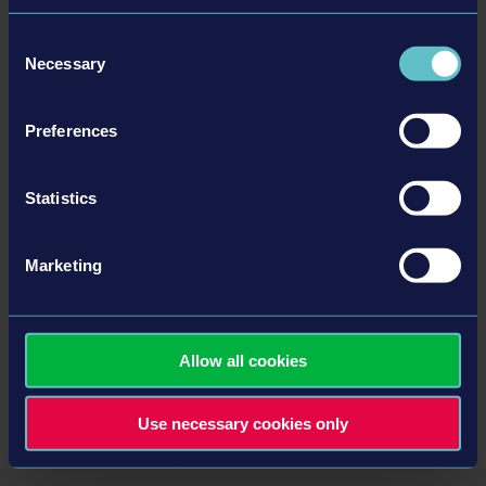
Kuzey Avrupa şehirlerinden ilham alınarak tasarlanmış
geniş ve gerçekçi bir şehir
Consent
Necessary
Rota yönetimi
Selection
Otobüs filosu yönetimi
Hikâye Görevleri
Preferences
Sürüş Etkinlikleri
Seslendirme
Statistics
Özgür Mod
Marketing
Ayrıntılar
Allow all cookies
Ürün Bilgisi
Use necessary cookies only
Geliştirici: stillalive studios
Tür: Simulation