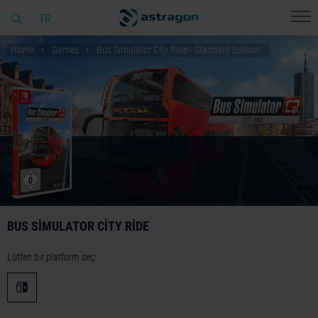
TR
Home
Games
Bus Simulator City Ride - Standard Edition
BUS SIMULATOR CITY RIDE
Lütfen bir platform seç: