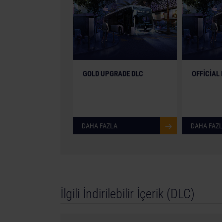
performance. All rights reserved. All other nam
respective owners.
GOLD UPGRADE DLC
OFFICIAL
DAHA FAZLA
DAHA FAZ
İlgili İndirilebilir İçerik (DLC)