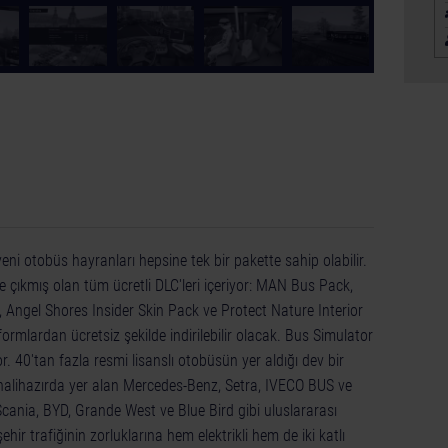
© [Translate to Tur
eni otobüs hayranları hepsine tek bir pakette sahip olabilir.
 çıkmış olan tüm ücretli DLC'leri içeriyor: MAN Bus Pack,
ngel Shores Insider Skin Pack ve Protect Nature Interior
atformlardan ücretsiz şekilde indirilebilir olacak. Bus Simulator
or. 40'tan fazla resmi lisanslı otobüsün yer aldığı dev bir
e halihazırda yer alan Mercedes-Benz, Setra, IVECO BUS ve
ania, BYD, Grande West ve Blue Bird gibi uluslararası
ehir trafiğinin zorluklarına hem elektrikli hem de iki katlı