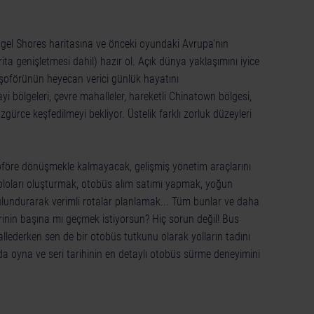
ngel Shores haritasına ve önceki oyundaki Avrupa'nın
ita genişletmesi dahil) hazır ol. Açık dünya yaklaşımını iyice
şoförünün heyecan verici günlük hayatını
i bölgeleri, çevre mahalleler, hareketli Chinatown bölgesi,
zgürce keşfedilmeyi bekliyor. Üstelik farklı zorluk düzeyleri
şoföre dönüşmekle kalmayacak, gelişmiş yönetim araçlarını
bloları oluşturmak, otobüs alım satımı yapmak, yoğun
lundurarak verimli rotalar planlamak... Tüm bunlar ve daha
rinin başına mı geçmek istiyorsun? Hiç sorun değil! Bus
hallederken sen de bir otobüs tutkunu olarak yolların tadını
rda oyna ve seri tarihinin en detaylı otobüs sürme deneyimini