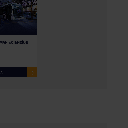
es, trademarks and logos are property of their
 MAP EXTENSION
LA