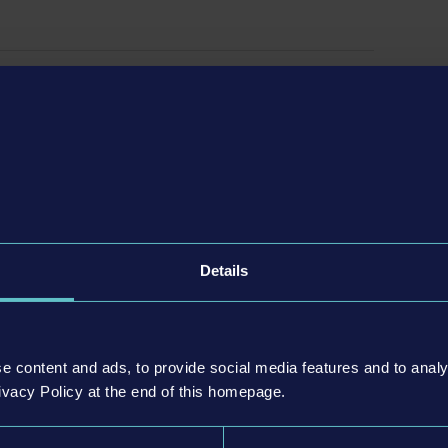
 ücretli DLC'leri içeriyor.
us Pack, VDL Bus Pack, USA Skin Pack, Angel Shores
odu ekliyor.
içeren ücretsiz harita genişletmesi DLC'si
Setra, IVECO BUS, MAN markalarına ek olarak dünya
is, Scania, BYD, Grande West ve Blue Bird gibi markalarında
Details
serinin bu yeni oyununda iki katlı bir otobüs ve toplu
seni bekliyor!
iştirilen, Kuzey Amerika ve Avrupa'da yer alan iki canlı ve
e content and ads, to provide social media features and to analy
larınla birlikte sür.
ivacy Policy at the end of this homepage.
otobüs satıcılarını ziyaret etme ve saatlere göre yolcu
ma gibi geliştirilmiş, tercihe bağlı yönetim özellikleri daha