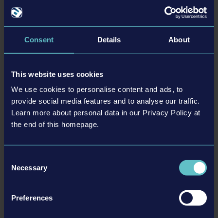
THOMAS BUILT BUSES BUS PACK
2,99 $
Consent
Details
About
ЕЩЁ
This website uses cookies
Дополнения
We use cookies to personalise content and ads, to
provide social media features and to analyse our traffic.
Learn more about personal data in our Privacy Policy at
the end of this homepage.
Consent
Necessary
Selection
© [Translate to Russian:]
SCHOOLBUS EXTENSION
12,99 $
Preferences