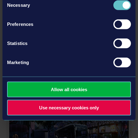
Necessary
Selection
Preferences
Statistics
© [Translate to Russian:]
SCHOOLBUS EXTENSION
12,99 $
Marketing
ЕЩЁ
Allow all cookies
Дополнения
Use necessary cookies only