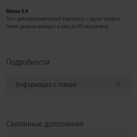
Ebusco 3.0
Этот двенадцатиметровый электробус с двумя осями и
тремя дверьми вмещает в себя до 95 пассажиров.
Подробности
Информация о товаре
Разработчик: stillalive studios
Ebusco B.V., Ebusco and its buses and logos are
Связанные дополнения
(registered) trademarks and are the property of Ebusco
B.V.