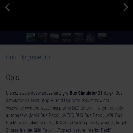
Gold Upgrade DLC
Opis
Ulepsz swoje doświadczenie z grą
Bus Simulator 21
dzięki Bus
Simulator 21 Next Stop – Gold Upgrade. Pakiet zawiera
wszystkie wydane wcześniej płatne DLC do gry – w tym pakiety
autobusów: „MAN Bus Pack”, „IVECO BUS Bus Pack”, „VDL Bus
© [Translate to Polish:]
Pack” oraz pakiet skórek „USA Skin Pack” i pakiety wnętrz „Angel
Shores Insider Skin Pack” i „Protect Nature Interior Pack”.