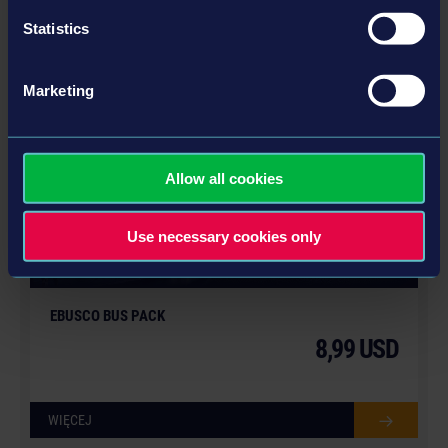
Statistics
WIĘCEJ
Marketing
DLC
Allow all cookies
Use necessary cookies only
© [Translate to Polish:]
EBUSCO BUS PACK
8,99 USD
WIĘCEJ