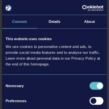
© [Translate to Polish:]
THOMAS BUILT BUSES BUS PACK
2,99 USD
Consent
Details
About
WIĘCEJ
This website uses cookies
DLC
We use cookies to personalise content and ads, to
provide social media features and to analyse our traffic.
Learn more about personal data in our Privacy Policy at
the end of this homepage.
Consent
Necessary
Selection
© [Translate to Polish:]
SCHOOLBUS EXTENSION
Preferences
12,99 USD