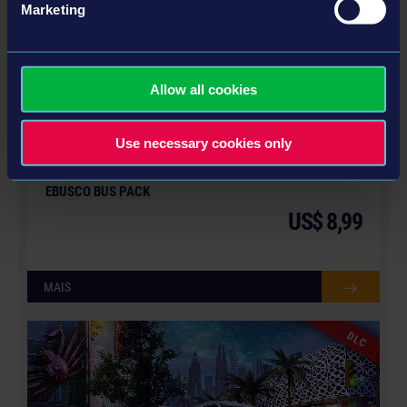
DLC
Marketing
Allow all cookies
Use necessary cookies only
© [Translate to Portuguese (Brazil):]
EBUSCO BUS PACK
US$ 8,99
MAIS
DLC