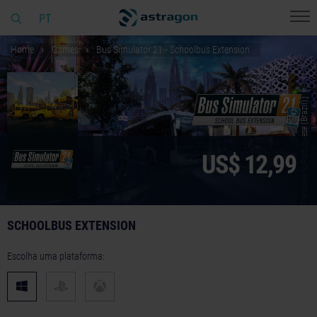
PT
Home
Games
Bus Simulator 21 - Schoolbus Extension
© [Translate to Portuguese (Brazil):]
US$ 12,99
SCHOOLBUS EXTENSION
Escolha uma plataforma: