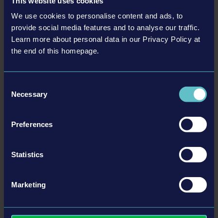
This website uses cookies
interior de cada veículo e experimentar de primeira mão a
We use cookies to personalise content and ads, to
sensação de controlar máquinas épicas!
provide social media features and to analyse our traffic.
Learn more about personal data in our Privacy Policy at
Uma enorme quantidade de veículos espera por você! Escolha a
the end of this homepage.
máquina certa para cada projeto: Enfrente os desafios das
obras viárias com máquinas como Caterpillar, BOMAG ou
WIRTGEN GmbH, VÖGELE AG e HAMM AG. Disponível pela
Consent
primeira vez: A escavadeira compacta E55 ou o carregador de
Necessary
Selection
esteira compacto T590 da Bobcat fazem o transporte de terra
ser brincadeira de criança!
Preferences
Statistics
Detalhes
Marketing
Requisitos de sistema