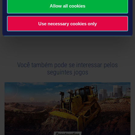
PS4 or PS4 Pro system
Allow all cookies
Informação do produto
Use necessary cookies only
Desenvolvedor: weltenbauer.
Gênero: Simulation
Você também pode se interessar pelos
seguintes jogos