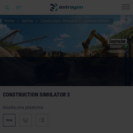
PT
Home
Games
Construction Simulator 3 - Console Edition
© [Translate to Portuguese (Brazil):]
CONSTRUCTION SIMULATOR 3
Escolha uma plataforma: