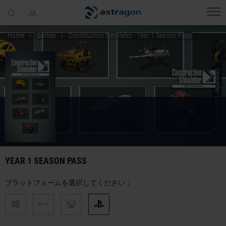
JA
Home
Games
Construction Simulator - Year 1 Season Pass
© [Translate to Japanese:]
YEAR 1 SEASON PASS
プラットフォームを選択してください：