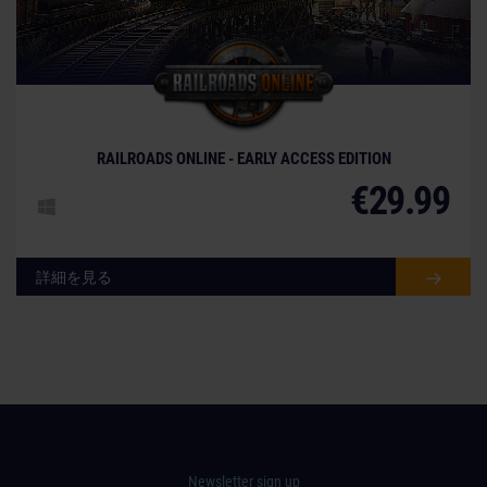
© [Translate to Japanese:]
RAILROADS ONLINE - EARLY ACCESS EDITION
€29.99
詳細を見る
Newsletter sign up