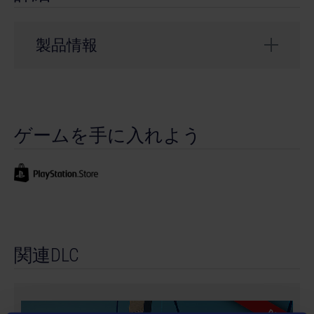
製品情報
開発会社： weltenbauer.
©2023 astragon Entertainment GmbH. ©2023
ゲームを手に入れよう
weltenbauer. Software Entwicklung GmbH. Published
and distributed by astragon Entertainment GmbH.
Developed by weltenbauer. Software Entwicklung
GmbH. Construction Simulator, astragon , astragon
Entertainment and its logos are trademarks or
registered trademarks of astragon Entertainment
GmbH. weltenbauer., weltenbauer. Software
関連DLC
Entwicklung GmbH and its logos are trademarks or
registered trademarks of weltenbauer. The machines in
this game may be different from the actual products in
shapes, colours and performance. All other intellectual