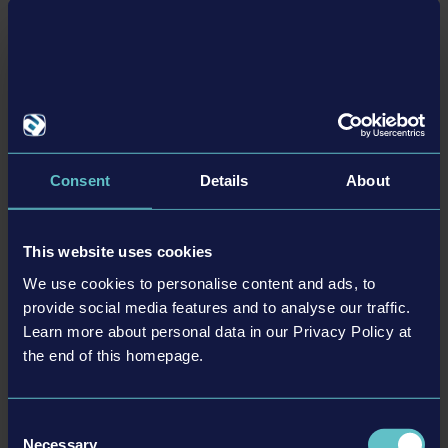
DLC
property relating to the trucks, machines, construction
equipment, associated brands and imagery (including
trademarks and/or copyrighted materials) featured in
the game are therefore the property of their
respective companies. All rights reserved.“PlayStation
Family Mark”, “PlayStation”, “PS5 logo”, “PS5”, “PS4 logo”
and “PS4” are registered trademarks or trademarks of
Consent
Details
About
Sony Interactive Entertainment Inc. Microsoft, the
DYNAPAC PACK
Xbox Sphere mark, the Series X logo, Series S logo,
Series X|S logo, Xbox One and Xbox Series X, Xbox
This website uses cookies
Series S, and Xbox Series X|S are trademarks of the
We use cookies to personalise content and ads, to
Microsoft group of companies.
provide social media features and to analyse our traffic.
詳細を見る
Learn more about personal data in our Privacy Policy at
the end of this homepage.
DLC
Consent
Necessary
Selection