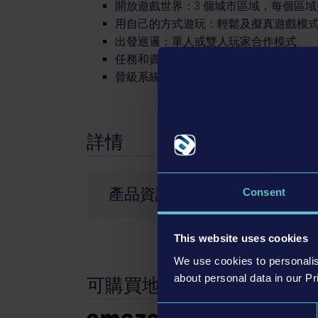
開放遊戲世界：3 個城市區域，每個區
用自己的方式遊玩：輕鬆及擬真遊戲模
出發巡邏：單人或雙人玩家合作模式
任務和責任豐富多元
晉級系統可解鎖區域、車輛、工具和遊
詳情
產品資訊
Consent
開發者： AESIR Interactive
This website uses cookies
類型： Simulation
We use cookies to personalis
about personal data in our Pr
可購買地點
©2024 astragon Entertainment GmbH ©2024 A
Engine™, the circle-U logo and the Powered by U
Consent