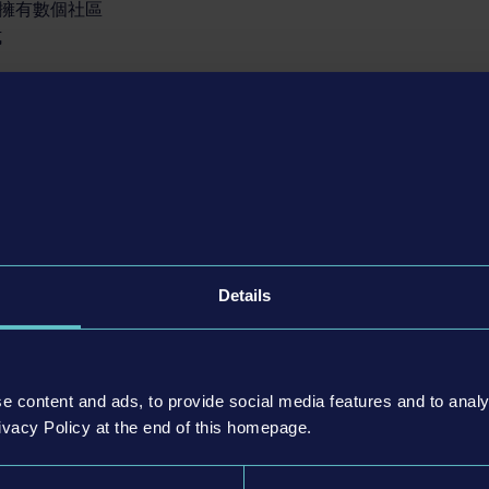
域擁有數個社區
式
戲模式
Details
e content and ads, to provide social media features and to analy
ivacy Policy at the end of this homepage.
ESIR Interactive GmbH ©2024 Unreal®, Unreal
nreal Engine™ logo are trade­marks or registered