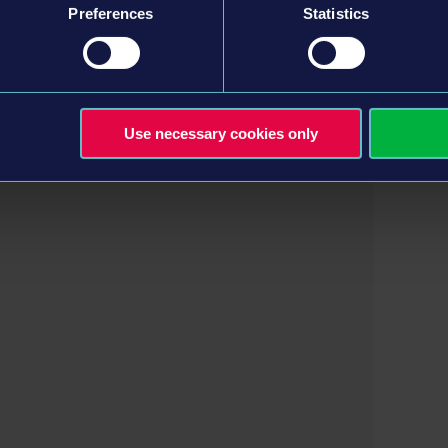
lsewhere. Portions of this software utilize
Preferences
Statistics
Visualization, Inc.). SpeedTree® is a registered
 All rights reserved. Financially supported by the
nd Climate Action as part of the federal government's
d by FFF Bayern and the budgetary funds of the Free
Use necessary cookies only