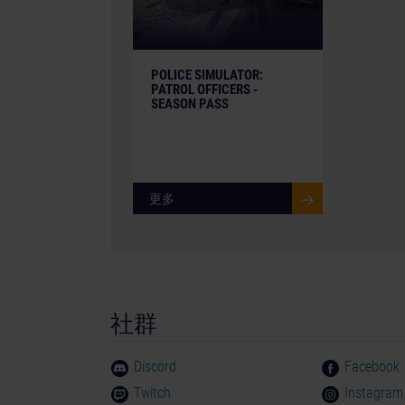
POLICE SIMULATOR:
PATROL OFFICERS -
SEASON PASS
更多
社群
Discord
Facebook
Twitch
Instagram