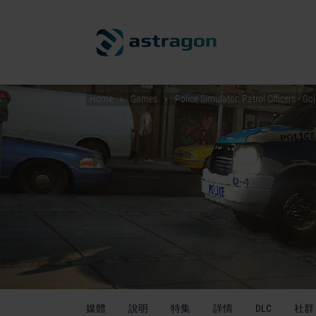
Home
Games
Police Simulator: Patrol Officers - Go
媒體
說明
特集
詳情
DLC
社群