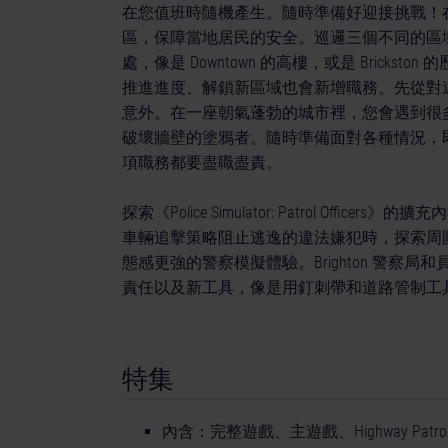
在您值班時隨機產生。隨時準備好迎接挑戰！在 Br
區，保障當地居民的安全。巡邏三個不同的區
處，像是 Downtown 的高樓，或是 Brickston
推進進度、解鎖新區域也會新增職務。先從對
意外。在一座朝氣蓬勃的城市裡，您會遇到很
破壞牆壁的塗鴉者。隨時準備面對各種情況，
項職務都要盡職盡責。
探索《Police Simulator: Patrol Of
車輛追擊策略阻止逃逸的違法嫌犯時，探索周圍的多元環境
態感更強的警察模擬體驗。Brighton 警
責任以及新工具，像是用釘刺帶和道路管制工
特集
內含：完整遊戲、主遊戲、Highway Patrol Expa