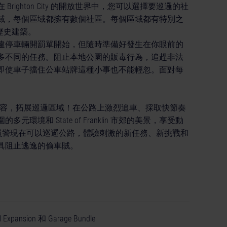
ighton City 的開放世界中，您可以選擇要巡邏的社
域，每個區域都擁有數個社區。每個區域都有特別之
 的歷史建築。
違停車輛開罰單開始，但隨時準備好發生在你眼前的
多不同的任務。阻止本地公園的販毒行為，追趕非法
即使車子擋住公車站牌這種小事也不能輕忽。面對每
ficers》的擴充內容，拓展巡邏區域！在公路上激烈追車、採取快節奏
和 State of Franklin 市郊的美景，享受動
察局和員警現在可以巡邏公路，體驗刺激的新任務、新挑戰和
具阻止逃逸的偷車賊。
nsion 和 Garage Bundle