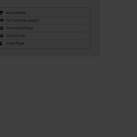
Achievements
Full Controller support
Online Multi-Player
Online Co-op
Single-Player