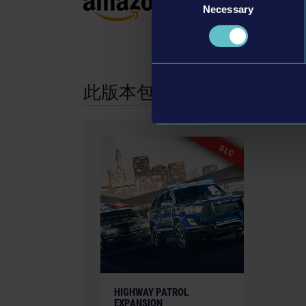
trademarks of Epic Games, Inc. in the USA and e
Necessary
Selection
SpeedTree® technology (©2020 Interactive Data 
trademark of Interactive Data Visualization, Inc.
German Federal Ministry for Economic Affairs a
computer games funding. Financially supporte
State of Bavaria
此版本包含DLC
DLC
HIGHWAY PATROL
EXPANSION