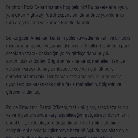
Brighton Polis Departmanına hoş geldiniz! Bu pakete ana oyun,
yeni çıkan Highway Patrol Expansion, daha önce yayınlanmış
tüm araç DLC'leri ve Garage Bundle dahildir.
Bu kurgusal Amerikan kentinin polis kuvvetlerine katıl ve bir polis
memurunun günlük yaşamını deneyimle. İhlalleri tespit edip park
cezaları yazarak başladığın yolda gittikçe daha büyük
sorumluluklar üstlen. Brighton halkına karış, mahalleni tanı ve
vardiyan sırasında suçla mücadele ederken günlük polis
görevlerini tamamla. Her zaman sert ama adil ol. Kanunlara
uyup tecrübe kazanarak daha fazla mahallenin, bölgenin ve
görevin kilidini aç.
Police Simulator: Patrol Officers, trafik akışının, araç kazalarının
ve vardiyan sırasında karşılaşabileceğin rastgele acil durumların
doğal bir şekilde oluşturulduğu dinamik bir trafik sistemine
sahiptir. Ani olaylarla ilgilenmeye hazır ol! Açık dünya sistemiyle