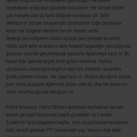
işleyen Brighton'da vardiyalarını geçireceğin mahalleleri
seçebilecek ve buraları güvende tutacaksın. Her birinde birden
çok mahalle olan üç farklı bölgede vardiyaya çık. Şehir
Merkezi'nin yüksek binalarından Brickston'ın tuğla binalarına
kadar her bölgenin kendine has bir havası vardır..
İlerleyip yeni bölgelerin kilidini açtıkça yeni görevler de alırsın.
Hatalı park eden arabalara ceza keserek başladığın yolculuğunda
gözünün önünde gerçekleşecek kazalarla ilgilenmeye hazır ol. Bu
hayat dolu şehirde birçok farklı görevi tamamla. Parkta
uyuşturucu alışverişine engel ol veya izin almadan duvarlara
grafiti çizenleri kovala. Her şeye hazır ol. Otobüs durağının önüne
park etmiş araçlarla ilgilenmek kadar ufak da olsa her durumun
senin sorumluluğunda olduğunu bil
Police Simulator: Patrol Officers eklentisini keşfederek devriye
alanını genişlet! Etrafındaki çeşitli güzellikleri ve Franklin
Eyaleti'nin farklı bölgelerini keşfet. Hızlı otoyol kovalamacalarına
katıl, süratli giderken PIT manevraları yap, kanunu ihlal eden