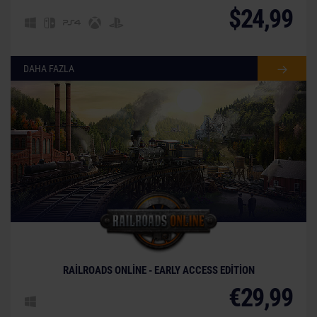
$24,99
DAHA FAZLA
© [Translate to Turkish:]
RAILROADS ONLINE - EARLY ACCESS EDITION
€29,99