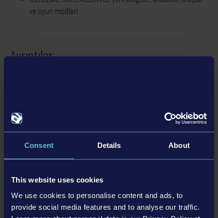
ve oyun modları
Ayrıntılar
Ürün Bilgisi
Geliştirici: AESIR Interactive
Tür: Simulation
Consent
Details
About
Uygun mağazalar
©2024 astragon Entertainment GmbH ©2024 AESIR
Interactive GmbH ©2024 Unreal®, Unreal Engine™,
the circle-U logo and the Powered by Unreal Engine™
This website uses cookies
logo are trade­marks or registered trademarks of Epic
We use cookies to personalise content and ads, to
Games, Inc. in the USA and elsewhere. Portions of this
provide social media features and to analyse our traffic.
software utilize SpeedTree® technology (©2020