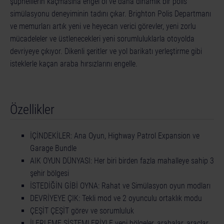
şüphelilerin kaçmasına engel ol ve daha dinamik bir polis
simülasyonu deneyiminin tadını çıkar. Brighton Polis Departmanı
ve memurları artık yeni ve heyecan verici görevler, yeni zorlu
mücadeleler ve üstlenecekleri yeni sorumluluklarla otoyolda
devriyeye çıkıyor. Dikenli şeritler ve yol barikatı yerleştirme gibi
isteklerle kaçan araba hırsızlarını engelle.
Özellikler
İÇİNDEKİLER: Ana Oyun, Highway Patrol Expansion ve
Garage Bundle
AIK OYUN DÜNYASI: Her biri birden fazla mahalleye sahip 3
şehir bölgesi
İSTEDİĞİN GİBİ OYNA: Rahat ve Simülasyon oyun modları
DEVRİYEYE ÇIK: Tekli mod ve 2 oyunculu ortaklık modu
ÇEŞİT ÇEŞİT görev ve sorumluluk
İLERLEME SİSTEMLERİYLE yeni bölgeler, arabalar, araçlar