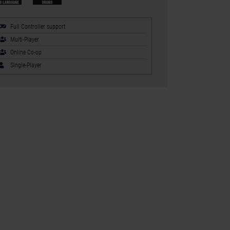
Full Controller support
Multi-Player
Online Co-op
Single-Player