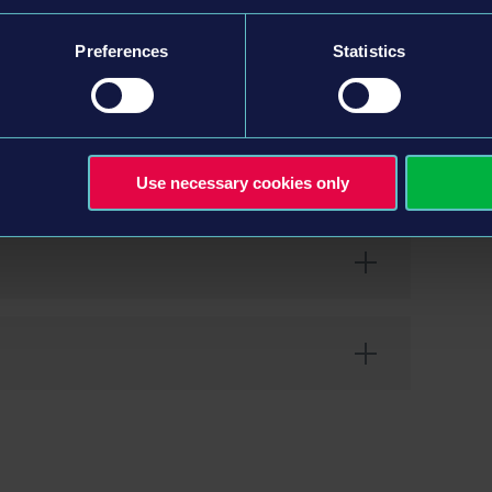
rkadaşını davet et
Preferences
Statistics
n önsezi sistemi
dan istediğini seç
Use necessary cookies only
ESIR Interactive GmbH ©2024 Unreal®, Unreal