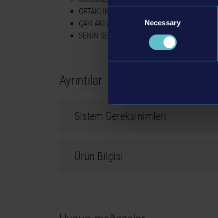
ORTAKLIK: Birlikte devriyeye çıkmak için bir a
Consent
Necessary
Selection
ÇAYLAKLAR İÇİN: İhlalleri saptamanı sağlaya
SENİN SEÇİMİN: Rahat ve simülasyon modların
Ayrıntılar
Sistem Gereksinimleri
Nintendo Switch Console
Ürün Bilgisi
Geliştirici: AESIR Interactive
Tür: Simulation
©2024 astragon Entertainment GmbH ©2024 A