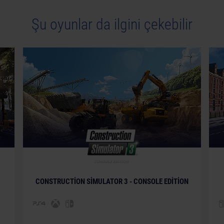
Şu oyunlar da ilgini çekebilir
© [Translate to Turkish:]
CONSTRUCTION SIMULATOR 3 - CONSOLE EDITION