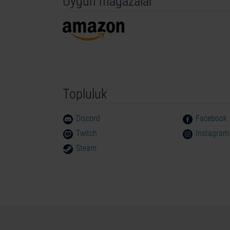
Uygun mağazalar
Engine™, the circle-U logo and the Powered by 
trademarks of Epic Games, Inc. in the USA and e
SpeedTree® technology (©2020 Interactive Data 
trademark of Interactive Data Visualization, Inc
Bayern and the budgetary funds of the Free St
rights reserved. TurnMeUp, Turn Me Up, Turn
logos, are trademarks or registered trademarks
Topluluk
America and elsewhere. Nintendo Switch is a tr
Discord
Facebook
Twitch
Instagram
Steam