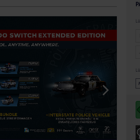
P
Lü
Lü