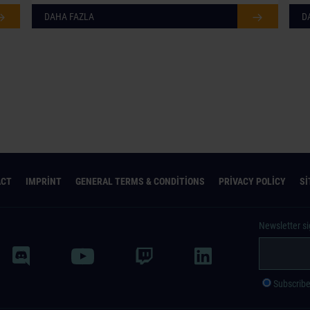
DAHA FAZLA
D
ACT
IMPRINT
GENERAL TERMS & CONDITIONS
PRIVACY POLICY
S
Newsletter s
Subscrib