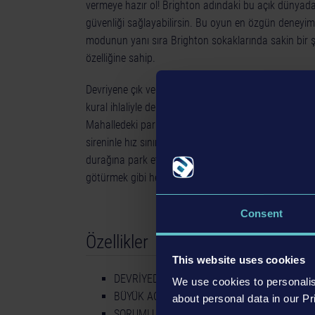
vermeye hazır ol! Brighton adındaki bu açık dünyada 
güvenliği sağlayabilirsin. Bu oyun en özgün deneyim
modunun yanı sıra Brighton sokaklarında sakin bir ş
özelliğine sahip.
Devriyene çık ve vardiyana ceza kesmekle başla ama 
kural ihlaliyle de başa çıkmaya hazır ol! Capcanlı ve h
Mahalledeki parkta yapılan uyuşturucu ticaretine enge
sireninle hız sınırını aşan araçları durdur ve hatta tra
durağına park etmiş bir araba gibi küçük durumlardan
götürmek gibi her türlü şeye hazırlıklı ol. Görevleri
Consent
Özellikler
This website uses cookies
DEVRİYEDE: Bir polis memurunun günlük yaşa
We use cookies to personalis
BÜYÜK AÇIK DÜNYA: Her biri ayrı atmosfere sa
about personal data in our Pr
SORUMLULUKLAR: En az 50 farklı ihlal ve su