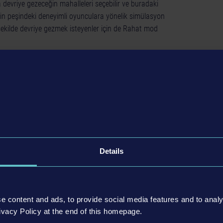
devriye gezeceğin mahalleleri seçebilir ve buradaki
in peşindeki deneyimli oyunculara yönelik simülasyon
ekilde devriye gezmek isteyenler için de Rahat mod
gözlerinin önünde gerçekleşebilecek kazalar gibi her çeşit
areketli bu şehirde birçok farklı görev seni bekliyor.
l ol, yasadışı duvar resmi yapan grafiticileri kovala, polis
fik kazalarını yol bariyerleri ve konilerle çevrele. Otobüs
 tut şüphelileri gözaltına almak ve onları gözaltı hücresine
n senin sorumluluğundur!
Details
mını bizzat deneyimle
e content and ads, to provide social media features and to analy
hip birçok mahallenin olduğu 3 bölge.
ivacy Policy at the end of this homepage.
ç