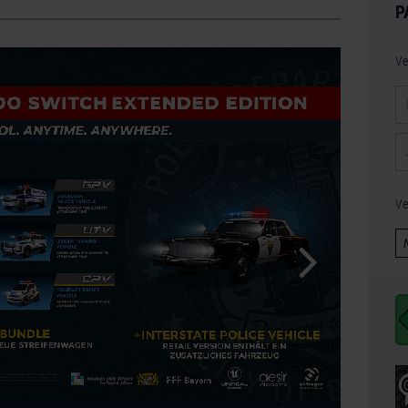
P
Ve
Ve