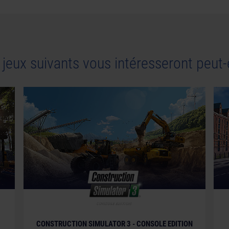
 jeux suivants vous intéresseront peut-
© [Translate to French:]
CONSTRUCTION SIMULATOR 3 - CONSOLE EDITION