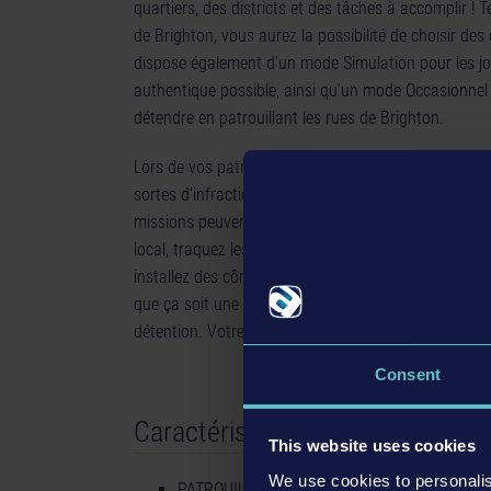
quartiers, des districts et des tâches à accomplir !
de Brighton, vous aurez la possibilité de choisir des q
dispose également d'un mode Simulation pour les jou
authentique possible, ainsi qu'un mode Occasionnel
détendre en patrouillant les rues de Brighton.
Lors de vos patrouilles, donnez des contraventions,
sortes d'infractions, y compris en cas d'accidents 
missions peuvent se présenter dans une ville aussi v
local, traquez les tagueurs qui vandalisent les murs,
installez des cônes et des glissières de sécurité sur 
que ça soit une voiture bloquant un arrêt de bus ou 
détention. Votre devoir, c'est votre responsabilité !
Consent
Caractéristiques
This website uses cookies
We use cookies to personalis
PATROUILLEZ : découvrez le quotidien d'un age