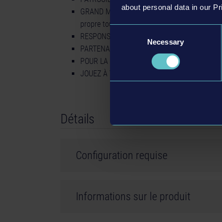
about personal data in our Pr
GRAND MONDE OUVERT : trois districts unique
propre touche distinctive
Consent
RESPONSABILITÉS : plus de 50 infractions et 
Necessary
Selection
PARTENAIRES : invitez un ami et patrouillez
POUR LA BLEUSAILLE : un système d'intuition q
JOUEZ À VOTRE FAÇON : choisissez entre le m
Détails
Configuration requise
Nintendo Switch Console
Informations sur le produit
Développeur : AESIR Interactive