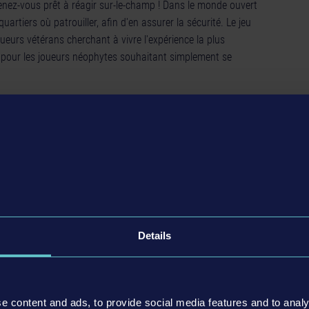
 Tenez-vous prêt à réagir sur-le-champ ! Dans le monde ouvert
uartiers où patrouiller, afin d'en assurer la sécurité. Le jeu
eurs vétérans cherchant à vivre l'expérience la plus
 pour les joueurs néophytes souhaitant simplement se
 mais préparez-vous aussi à devoir intervenir pour toutes
qui peuvent se produire juste sous vos yeux ! De nombreuses
ivante et active. Arrêtez la vente de drogue dans le parc
 arrêtez les chauffards avec votre sirène de police, et
les lieux des accidents. Préparez-vous à toute éventualité :
bien un suspect à arrêter et à mettre en cellule de
Details
e content and ads, to provide social media features and to analy
nt de police !