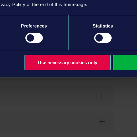
ivacy Policy at the end of this homepage.
s composés de plusieurs quartiers chacun, avec leur
délits
Preferences
Statistics
 ensemble
ui vous aide à identifier les infractions
ode Occasionnel et le mode Simulation
Use necessary cookies only