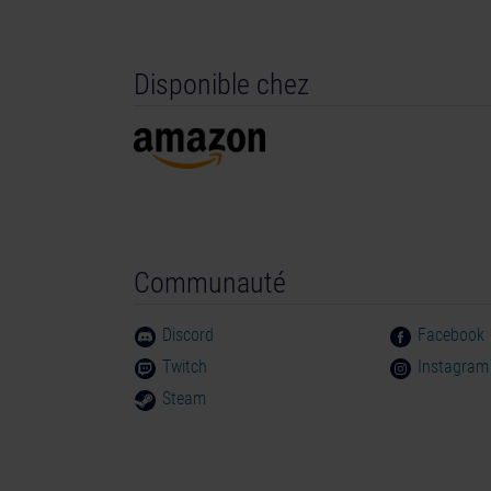
Genre : Simulation
Disponible chez
©2024 astragon Entertainment GmbH ©2024 A
Engine™, the circle-U logo and the Powered by 
trademarks of Epic Games, Inc. in the USA and e
SpeedTree® technology (©2020 Interactive Data 
trademark of Interactive Data Visualization, Inc
Bayern and the budgetary funds of the Free St
rights reserved. TurnMeUp, Turn Me Up, Turn
logos, are trademarks or registered trademarks
Communauté
America and elsewhere. Nintendo Switch is a tr
Discord
Facebook
Twitch
Instagram
Steam