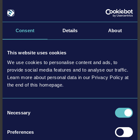
shapes, colours and performance. All other intellectual
DYNAPAC PACK
property relating to the trucks, machines, construction
equipment, associated brands and imagery (including
trademarks and/or copyrighted materials) featured in
Consent
Details
About
the game are therefore the property of their respective
companies. All rights reserved.
ЕЩЁ
This website uses cookies
Дополнения
We use cookies to personalise content and ads, to
provide social media features and to analyse our traffic.
Learn more about personal data in our Privacy Policy at
the end of this homepage.
Consent
Necessary
Selection
STADIUM EXPANSION
Preferences