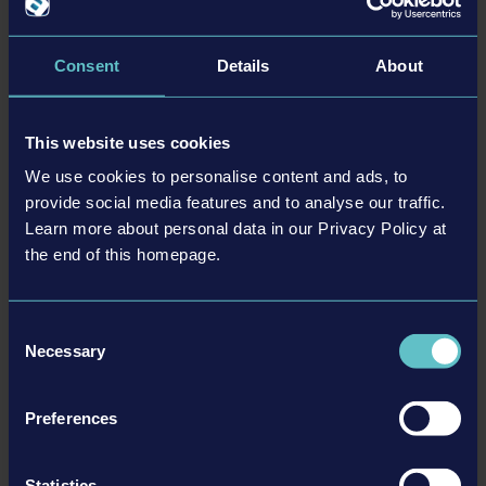
СОДЕРЖИМОЕ: Основная игра, Highway Patrol
Consent
Details
About
Expansion и набор Garage Bundle
ОТКРЫТЫЙ ИГРОВОЙ МИР: 3 городских участка,
каждый из которых состоит из нескольких районов
This website uses cookies
ИГРАЙТЕ ПО-СВОЕМУ: казуальный режим и симуляция
We use cookies to personalise content and ads, to
ПАТРУЛИРУЙТЕ в режиме одиночной или
provide social media features and to analyse our traffic.
кооперативной игры
Learn more about personal data in our Privacy Policy at
РАЗНООБРАЗНЫЕ задания и обязанности
the end of this homepage.
СИСТЕМА ПОСТЕПЕННОГО открытия участков, машин,
инструментов и режимов игры
Consent
Necessary
Selection
Подробности
Preferences
Информация о товаре
Statistics