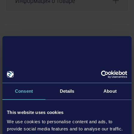
Информация о товаре
Разработчик: weltenbauer.
Связанные дополнения
Дополнения
Consent
Details
About
This website uses cookies
We use cookies to personalise content and ads, to
CONSTRUCTION SIMULATOR 2015 - LIEBHERR A 918
provide social media features and to analyse our traffic.