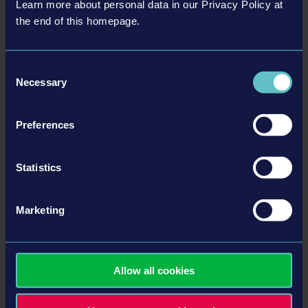
4,99 $
Learn more about personal data in our Privacy Policy at
the end of this homepage.
ЕЩЁ
Consent
Necessary
Дополнения
Selection
Preferences
Statistics
Marketing
CONSTRUCTION SIMULATOR 2015 - DELUXE EDITION
ADD-ON
4,99 $
Allow all cookies