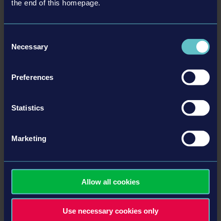
the end of this homepage.
PLUS
Consent
DLC
Necessary
Selection
Preferences
Statistics
Marketing
CONSTRUCTION SIMULATOR 2015 - DELUXE EDITION
ADD-ON
4,99 $US
Allow all cookies
PLUS
Use necessary cookies only