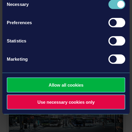
Necessary
Selection
Preferences
Statistics
BUS SIMULATOR 18 - SETRA BUS PACK 1
5,99 $
Marketing
ЕЩЁ
Allow all cookies
Дополнения
Use necessary cookies only