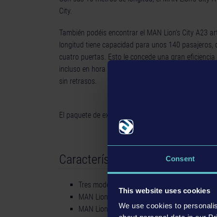
City.
También podéis encontrar el MAN Lion's City A23 ar
longitud tiene capacidad para unos 140 pasajeros, q
cuatro puertas. Esto le concede una gran eficienci
incluso en hora punta, la mayoría de los pasajeros
sin retrasos.
El paquete de expansión Bus Simulator 18 requiere 
Características
Consent
Tres modelos de autobús con licencia oficial
This website uses cookies
MAN Lion's City A21: rígido, 12 metros, 2 eje
We use cookies to personalis
MAN Lion's City A23: articulado, 18 metros, 3