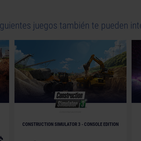
iguientes juegos también te pueden int
© [Translate to Spanish (Spain):]
CONSTRUCTION SIMULATOR 3 - CONSOLE EDITION