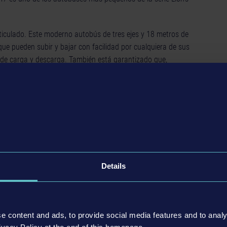
ticulado. Este moderno autobús de tres ejes y 18 metros de
ue pueden subir y bajar con facilidad por cualquiera de sus
a de carga y descarga. También está garantizado que,
 vayan sentados y cómodos mientras los lleváis a su destino
el juego completo.
Details
 de MAN City, reproducidos de forma fidedigna.
s y 2 puertas.
e content and ads, to provide social media features and to analy
 ejes y 4 puertas.