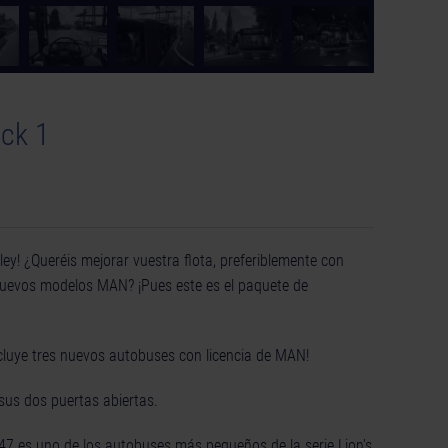
ck 1
ey! ¿Queréis mejorar vuestra flota, preferiblemente con
nuevos modelos MAN? ¡Pues este es el paquete de
ncluye tres nuevos autobuses con licencia de MAN!
sus dos puertas abiertas.
A47 es uno de los autobuses más pequeños de la serie Lion's