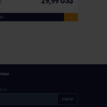
29,99 US$
ÁS
ITEMAP
ign up