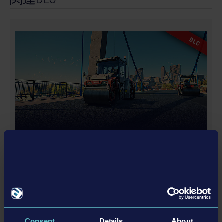
DLC
DYNAPAC PACK
詳細を見る
Consent
Details
About