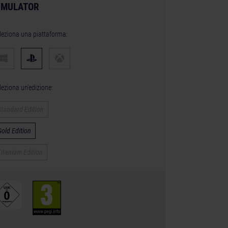
IMULATOR
leziona una piattaforma:
leziona un’edizione:
Standard Edition
Gold Edition
Titanium Edition