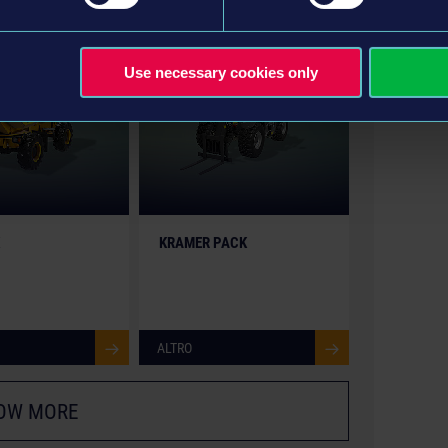
DLC
DLC
Use necessary cookies only
KRAMER PACK
ALTRO
OW MORE