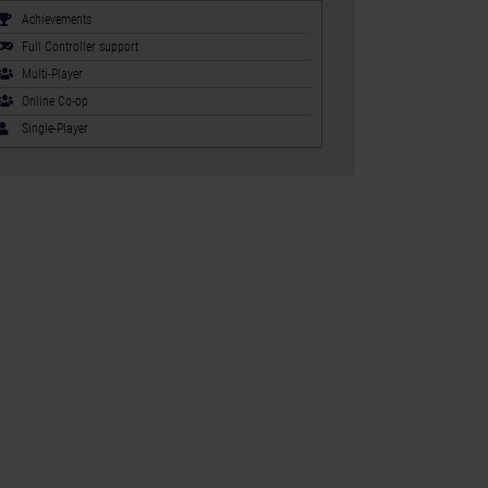
Achievements
Full Controller support
Multi-Player
Online Co-op
Single-Player