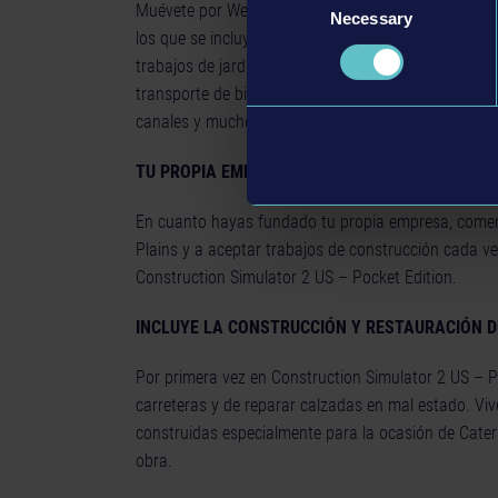
Muévete por Westside Plains y completa más de 60 t
Necessary
Selection
los que se incluyen la reparación de carreteras dest
trabajos de jardinería menores, la construcción de n
transporte de bienes y máquinas, la construcción de
canales y mucho más.
TU PROPIA EMPRESA DE CONSTRUCCIÓN
En cuanto hayas fundado tu propia empresa, comen
Plains y a aceptar trabajos de construcción cada v
Construction Simulator 2 US – Pocket Edition.
INCLUYE LA CONSTRUCCIÓN Y RESTAURACIÓN 
Por primera vez en Construction Simulator 2 US – P
carreteras y de reparar calzadas en mal estado. Vi
construidas especialmente para la ocasión de Caterp
obra.