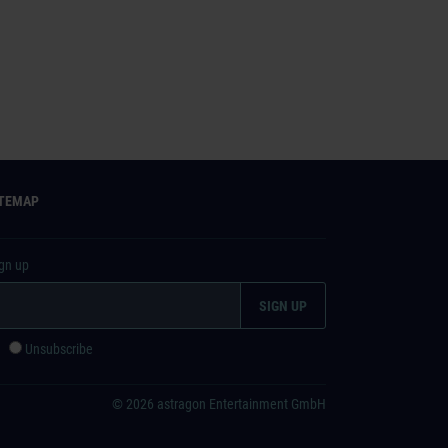
ITEMAP
ign up
e
Unsubscribe
© 2026 astragon Entertainment GmbH