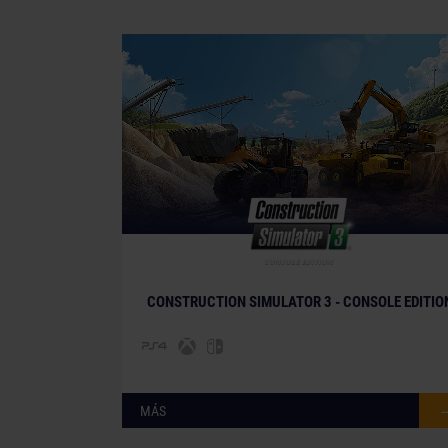
weltenbauer., weltenbauer. Software Entwicklung
trademarks of weltenbauer. Developed with the kin
ATLAS, Mack Trucks, MEILLER Kipper, Kenworth 
Bulldog Hood Ornament are registered rights of 
license. KENWORTH and KW & Design Trademarks 
©2018 Caterpillar. CAT, CATERPILLAR, their respec
dress as well as corporate and product identity u
used without permission. www.cat.com / www.ca
of Caterpillar Inc. All other intellectual propert
© [Translate to Spanish (Spain):]
and imagery (including trademarks and/or copyri
property of their respective companies.
CONSTRUCTION SIMULATOR 3 - CONSOLE EDITIO
©2018 Valve Corporation. Steam and the Ste
trademarks of Valve Corporation in the U.S. 
MÁS