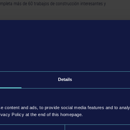
ompleta más de 60 trabajos de construcción interesantes y
á ahora disponible para PC! Usa mandos, controladores, el
 los logros de STEAM® y descubre cuatro regiones diferentes
l ordenador.
S Y MÁQUINAS
ciales de Caterpillar, Liebherr, Palfinger, Bell Equipment,
Details
rth. Maneja un tractor topador D8T, una retroexcavadora
úa de carga PK 27002 SH de Palfinger, una grúa torre 81K
argadora L310 de ATLAS, un camión de volquete B45E de
e content and ads, to provide social media features and to analy
ivacy Policy at the end of this homepage.
UCCIÓN