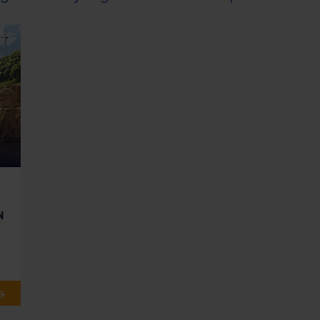
 GmbH and its logos are trademarks or registered
d support of Caterpillar, Liebherr, Bell, Palfinger,
Truck Company and STILL. The Mack Trademarks and
the AB Volvo Group and are used pursuant to a
licensed by PACCAR Inc, Bellevue, Washington, U.S.A.
tive logos, "Caterpillar Yellow," the "Power Edge" trade
sed herein, are trademarks of Caterpillar and may not be
terpillar.com astragon Entertainment GmbH a licensee
y relating to the construction equipment, associated brands
ghted materials) featured in the game are therefore the
N
am logo are trademarks and/or registered
and/or other countries.