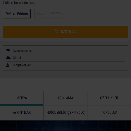
Lütfen bir sürüm seç:
Deluxe Edition
Standard Edition
SATIN AL
Achievements
Cloud
Single-Player
MEDYA
AÇIKLAMA
ÖZELLIKLER
AYRINTILAR
İNDIRILEBILIR İÇERIK (DLC)
TOPLULUK