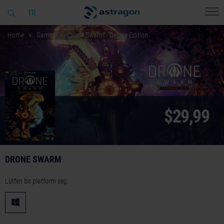
TR
Home
Games
Drone Swarm - Deluxe Edition
$29,99
DRONE SWARM
Lütfen bir platform seç: