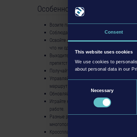
Особенности
Возите пассажиров по Angel Shores и выса
Consent
Соблюдайте правила дорожного движения 
Освойте уникальное управление: каждый 
что ни одна поездка не похожа на другую.
This website uses cookies
Выходите на маршрут при разных погодны
We use cookies to personalis
препятствиями на дорогах.
about personal data in our Pr
Получайте прибыль за успешное управлен
Управляйте своей компанией: составляйте
Consent
маршрутную сеть.
Necessary
Selection
Обновляйте и расширяйте парк транспорта
Играйте как вам нравится: начните с осно
работе.
Разные режимы игры: сюжетный, карьерны
многопользовательской игры.
Кроссплатформенная многопользовательская