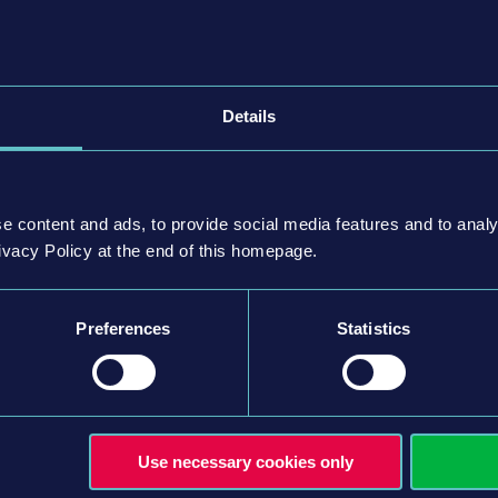
живайте их на остановках.
Details
и ведите трамвай по оживленному городу.
трамвай дарит собственные ощущения от вождения, так
х сценариях, суточных циклах и различными
e content and ads, to provide social media features and to analy
ivacy Policy at the end of this homepage.
ие трамваем.
 расписание, стройте новые остановки и расширяйте
Preferences
Statistics
.
в в школы вождения или сразу переходите к реальной
й и песочница. Все три — с возможностью
Use necessary cookies only
 игра (только в Tram Simulator): играйте вместе с