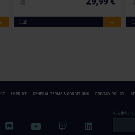
29,99 €
ЕЩЁ
Е
ACT
IMPRINT
GENERAL TERMS & CONDITIONS
PRIVACY POLICY
S
Newsletter s