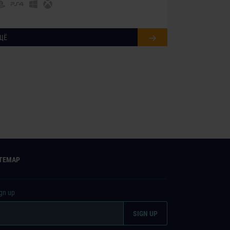
ЩЁ
ITEMAP
ign up