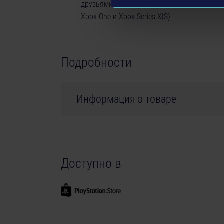
друзьями на ПК (например, через Steam и 
Xbox One и Xbox Series X|S)
Подробности
Информация о товаре
Разработчик: stillalive studios
Жанр: Simulation
Доступно в
©2023 Published and distributed by astragon E
GmbH. Tram Simulator, Tram Simulator Urban Tr
are trademarks or registered trademarks of a
registered trademark of Epic Games Inc. in the 
names, trademarks and logos are property of the