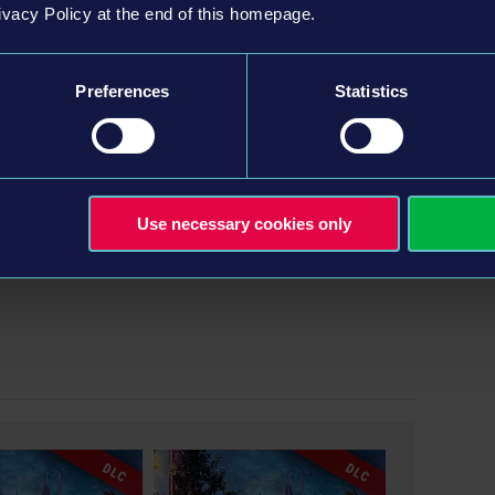
ivacy Policy at the end of this homepage.
Preferences
Statistics
 (registered) trademarks and are the property of Ebusco
Use necessary cookies only
DLC
DLC