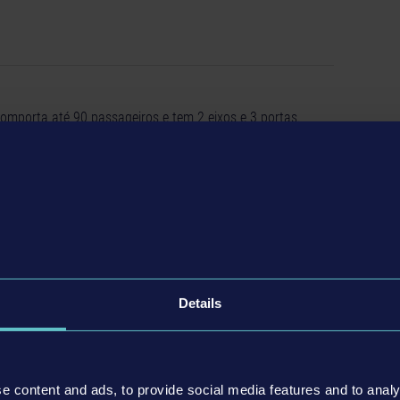
comporta até 90 passageiros e tem 2 eixos e 3 portas.
mprimento comporta até 150 passageiros e tem 3 eixos e 3
comporta até 95 passageiros e tem 2 eixos e 3 portas
Details
e content and ads, to provide social media features and to analy