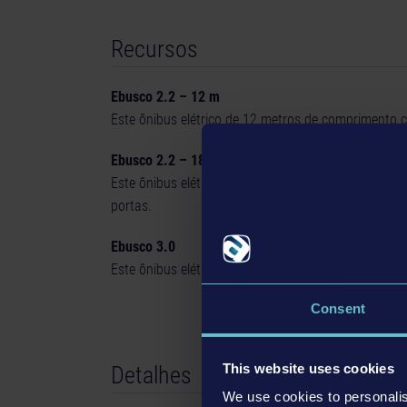
Recursos
Ebusco 2.2 – 12 m
Este ônibus elétrico de 12 metros de comprimento 
Ebusco 2.2 – 18 m
Este ônibus elétrico articulado de 18 metros de co
portas.
Ebusco 3.0
Este ônibus elétrico de 12 metros de comprimento 
Consent
This website uses cookies
Detalhes
We use cookies to personalis