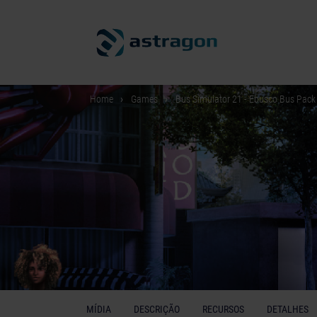
Home
Games
Bus Simulator 21 - Ebusco Bus Pack
MÍDIA
DESCRIÇÃO
RECURSOS
DETALHES