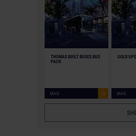
© [Translate to Portuguese (Brazil):]
THOMAS BUILT BUSES BUS
GOLD UPG
PACK
MAIS
MAIS
SH