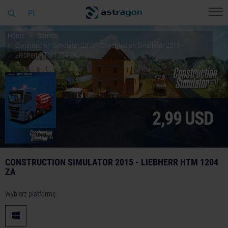
PL
Home
Games
Construction Simulator 2015 - Construction Simulator 2015 -
Liebherr HTM 1204 ZA
2,99 USD
CONSTRUCTION SIMULATOR 2015 - LIEBHERR HTM 1204
ZA
Wybierz platformę: