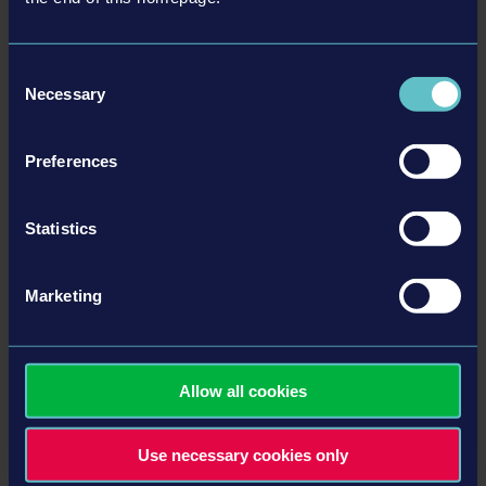
WIĘCEJ
Consent
DLC
Necessary
Selection
Preferences
Statistics
Marketing
CONSTRUCTION SIMULATOR 2015 - DELUXE EDITION
ADD-ON
4,99 USD
Allow all cookies
WIĘCEJ
Use necessary cookies only