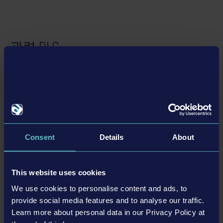
개발사: AESIR Interactive
©2025 astragon Entertainment GmbH ©2025 AESIR
관련 DLC
Interactive GmbH ©2025 Unreal®, Unreal Engine™,
the circle-U logo and the Powered by Unreal Engine™
logo are trade­marks or registered trademarks of Epic
Games, Inc. in the USA and elsewhere. Portions of this
DLC
software utilize SpeedTree® technology (©2020
Interactive Data Visualization, Inc.). SpeedTree® is a
registered trademark of Interactive Data Visualization,
Inc. All rights reserved. Financially supported by the
Consent
Details
About
German Federal Ministry for Economic Affairs and
Climate Action as part of the federal government's
computer games funding.
This website uses cookies
We use cookies to personalise content and ads, to
HIGHWAY PATROL EXPANSION
provide social media features and to analyse our traffic.
US$19.99
Learn more about personal data in our Privacy Policy at