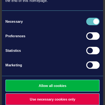
the end of this homepage.
추가
Consent
Necessary
Selection
Preferences
커뮤니티
Statistics
Discord
Facebook
Marketing
Official Website
Twitch
Instagram
Allow all cookies
Trello
Steam
Use necessary cookies only