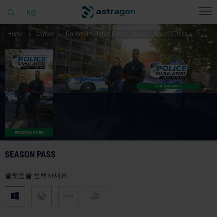
KO
Home
Games
Police Simulator: Patrol Officers - Season Pass
SEASON PASS
플랫폼을 선택하세요: