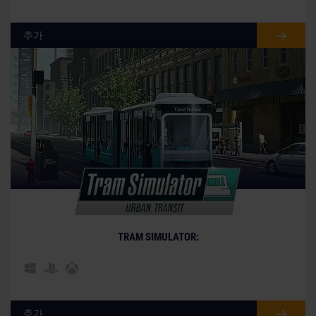
추가
© [Translate to Korean:]
TRAM SIMULATOR:
추가