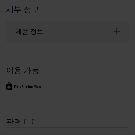
세부 정보
제품 정보
개발사: stillalive studios
© 2023 Published and distributed by astragon
이용 가능:
Entertainment GmbH. Developed by stillalive studios
GmbH. Bus Simulator, Bus Simulator 21, astragon,
astragon Entertainment and its logos are trademarks
or registered trademarks of astragon Entertainment
GmbH. © Thomas Built Buses, Inc. Saf-T-Liner ® and
Thomas Built Buses ® are registered trademarks of
Thomas Built Buses, Inc. All rights reserved. Unreal®
관련 DLC
is a trademark or registered trademark of Epic Games,
Inc. in the United States of America and elsewhere.