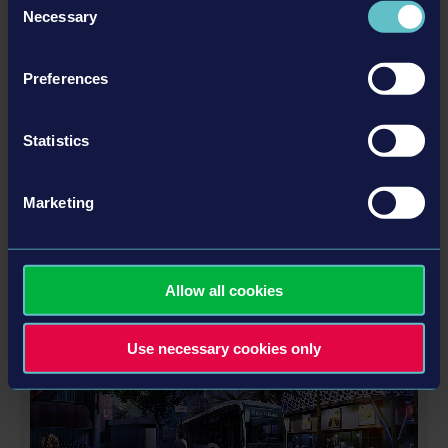
Necessary
Selection
Preferences
Statistics
GOLD UPGRADE DLC
Marketing
추가
Allow all cookies
DLC
Use necessary cookies only