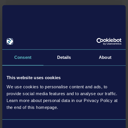
The buses in this game may be different from the
actual products in shapes, colours and performance.
DLC
All other names, trademarks and logos are property of
their respective owners. All rights reserved.
Consent
Details
About
© [Translate to Korean:]
EBUSCO BUS PACK
This website uses cookies
We use cookies to personalise content and ads, to
provide social media features and to analyse our traffic.
Learn more about personal data in our Privacy Policy at
추가
the end of this homepage.
DLC
Consent