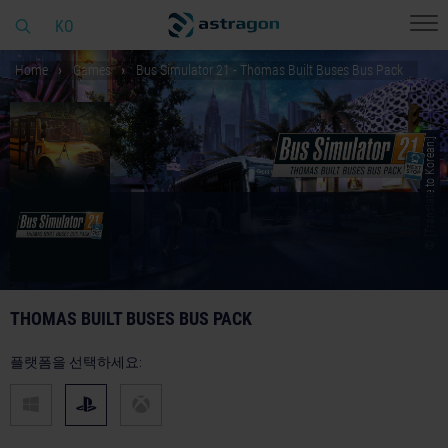
KO
Home
Games
Bus Simulator 21 - Thomas Built Buses Bus Pack
© [Translate to Korean:]
THOMAS BUILT BUSES BUS PACK
플랫폼을 선택하세요: