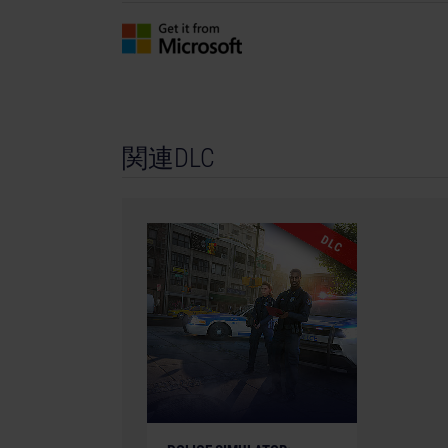
trademarks of Epic Games, Inc. in the USA and e
SpeedTree® technology (©2020 Interactive Data 
trademark of Interactive Data Visualization, Inc.
German Federal Ministry for Economic Affairs a
computer games funding. Financially supporte
State of Bavaria. Microsoft, the Xbox Sphere M
関連DLC
Series S, and Xbox Series X|S are trademarks o
DLC