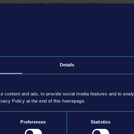
路は長く閉鎖されていた。大規模な交通事故の結果、長期にわた
線道路が再開通できることとなり、市長がその朗報
する警察官はこれから、幹線道路をパトロールできるよう
負うことになるのだ。車両窃盗犯の逃亡を阻止する
新たなツールも手に入る。
故、火災、貨物の散乱… 幹線道路の再開通により増
ド違反者を取り締まったり、立ち往生したドライバ
していないか検査したりと、職務の幅も広がるだろ
Details
確保することだ。幹線道路のパトロールに役立つ新
LCに収録されている。
e content and ads, to provide social media features and to analy
ivacy Policy at the end of this homepage.
Preferences
Statistics
をパトロール
ーバなど