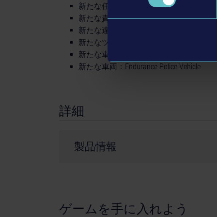
新たな任務：貨物検査、幹線道路での
新たな責任：幹線道路の交通安全を管
新たな違反：車両窃盗、幹線道路での
新たなツール：スパイクベルトや道路
新たな車両：Interstate Police Vehicle
新たな車両：Endurance Police Vehicle
詳細
製品情報
開発会社： AESIR Interactive
©2024 astragon Entertainment GmbH ©2024 A
ゲームを手に入れよう
Engine™, the circle-U logo and the Powered by U