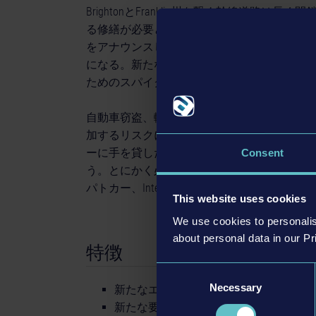
BrightonとFranklin州を繋ぐ幹線道
る修繕が必要となっていたのだ。ようやく幹
をアナウンスした。Brighton市警に所属
になる。新たな任務に立ち向かい、使命を背
ためのスパイクベルトや道路封鎖要請など、
自動車窃盗、輸送トラックを巻き込んだ大事
加するリスクには様々なものがある。スピー
ーに手を貸したり、トラックが違法物を輸送
Consent
う。とにかく必要なのは、幹線道路の安全を
パトカー、Interstate Police Vehicle もD
This website uses cookies
We use cookies to personalis
about personal data in our Pr
特徴
Consent
Necessary
Selection
新たなエリア：Brighton幹線道路地区
新たな要素：カーチェイス、PITマニュ