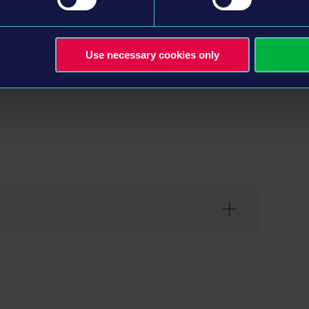
各種対応などコールアウトが追加
理・促進しよう
重大事故など
Use necessary cookies only
封鎖など
ESIR Interactive GmbH ©2024 Unreal®, Unreal
nreal Engine™ logo are trade­marks or registered