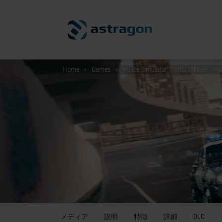
Home
Games
Police Simulator: Patrol Officers - 
メディア
説明
特徴
詳細
DLC