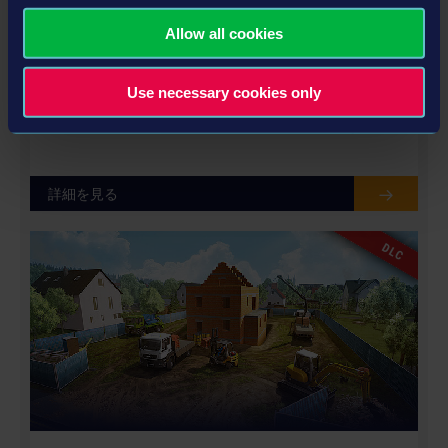
Allow all cookies
CONSTRUCTION SIMULATOR 2015 - DELUXE EDITION
ADD-ON
Use necessary cookies only
$4.99
詳細を見る
DLC