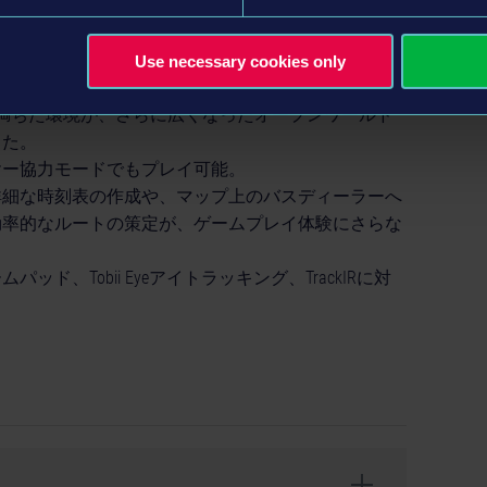
rande WestとBlue Birdのバスが公式ライセンスの下、ライン
なバスに加えて、2階建てバスも運転できるように
Use necessary cookies only
関、Eバスも導入されています！
満ちた環境が、さらに広くなったオープンワールド
した。
ヤー協力モードでもプレイ可能。
詳細な時刻表の作成や、マップ上のバスディーラーへ
効率的なルートの策定が、ゲームプレイ体験にさらな
、Tobii Eyeアイトラッキング、TrackIRに対