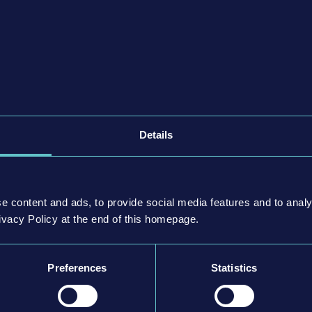
転したい？問題ありません！『Bus Simulator
粋にバスの運転を楽しむこともできます。『Bus
ム機向けにリリースされ、シリーズ史上最も包括的なバスド
Details
lator 21』向けにリリースされた、すべての有料DLCが
Bus Pack、VDL Bus Pack、USA Skin Pack、Angel
e content and ads, to provide social media features and to analy
re Interior Pack
ivacy Policy at the end of this homepage.
ドが新登場
しめるたくさんの新タスクなどが含まれる、無料マッ
Preferences
Statistics
のバスが40種類も登場します。旧作に登場した人気
VECO BUS、MANはもちろんのこと、新たにVolvo、