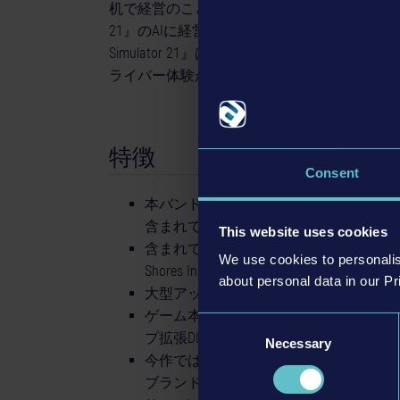
机で経営のことを考えるよりも自分自身でバスを運
21』のAIに経営を任せておいて、街へ出て純
Simulator 21』はPCおよび家庭用ゲー
ライバー体験が楽しめます。
特徴
Consent
本バンドルには、これまでに『Bus Simu
含まれています。
This website uses cookies
含まれているDLC：MAN Bus Pack、IVECO BUS 
We use cookies to personalis
Shores Insider Skin Pack、そしてProtect Natu
about personal data in our Pr
大型アップデートによりキャリアモー
ゲーム本体をお持ちのすべての方が楽
Consent
プ拡張DLC
Necessary
Selection
今作では国際的に展開する有名メーカー
ブランドのMercedes-Benz、Setra、I