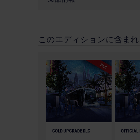
開発会社： stillalive studios
ジャンル： Simulation
このエディションに含まれる
© 2023 Published and distributed by astragon 
GmbH. Bus Simulator, Bus Simulator 21, astrag
trademarks or registered trademarks of astrago
relating to the buses and bus equipment, and a
DLC
trademarks and/or copyrighted materials) featu
companies. The buses in this game may be diff
performance. All rights reserved. All other nam
respective owners.
GOLD UPGRADE DLC
OFFICIAL