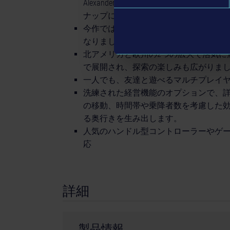
Alexander Dennis、Scania、BYD、G
ナップに加わりました。
今作では、角張った長方形のクラシック
なりました。さらに、未来の公共交通機
北アメリカと欧州の2つの広大で活気に
で展開され、探索の楽しみも広がりま
一人でも、友達と遊べるマルチプレイ
洗練された経営機能のオプションで、
の移動、時間帯や乗降者数を考慮した
る奥行きを生み出します。
人気のハンドル型コントローラーやゲームパッド
応
詳細
製品情報