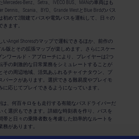
es-Benz、Setra、IVECO BUS、MANの車両はも
nis、Scania、BYD、Grande WestとBlue Birdのバス
は初めて2階建てバスや電気バスを運転して、日々の
できます。
ngel Shoresのマップで運転できるほか、前作の
リニューアル版とその拡張マップが楽しめます。さらにスケー
1』のオープンワールド・アプローチにより、プレイヤーは2つ
転手の刺激的な日常業務をシミュレートすることが
とその周辺地域、活気あふれるチャイナタウン、プ
スパークがあります。選択できる難易度やプレイモ
みに応じてプレイできるようになっています。
イヤーの役割は、何百キロをも走行する有能なバスドライバーだ
いく選択もできます。詳細な時刻表を作り、バスを
間帯と日々の乗降者数を考慮した効率的なルートを
業務があります。