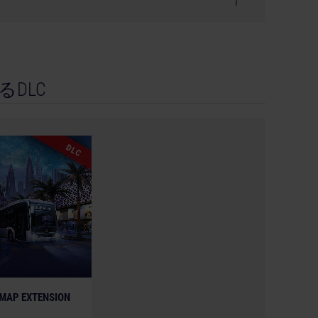
DLC
Entertainment GmbH. Developed by stillalive studios
on, astragon Entertainment and its logos are
n Entertainment GmbH. All intellectual property
ssociated brands and imagery therefore (including
DLC
red in the game are the property of their respective
erent from the actual products in shapes, colours and
es, trademarks and logos are property of their
 MAP EXTENSION