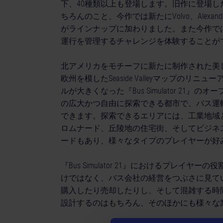
下、40種類以上も登場します。旧作に登場したMerced
ちろんのこと、今作では新たにVolvo、Alexander Den
がラインナップに加わりました。また今作で
運行を管理するチャレンジを体験することが
北アメリカをモチーフに新たに制作された美しいA
欧州を模したSeaside Valleyマップの
ルが大きくなった『Bus Simulator 2
の広大かつ自由に探索できる都市で、バス運
できます。探索できるエリアには、工業地域
ロムナード、丘陵地の住宅街、そしてビジネ
ードもあり、様々なタイプのプレイヤーが好
『Bus Simulator 21』におけるプレ
けではなく、バス会社の経営をつぶさに見て
購入したり売却したりし、そして混雑する時
設計するのはもちろん、そのほかにも様々な