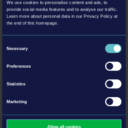
We use cookies to personalise content and ads, to
TP3® Pumper o la piattaforma idraulica T-Rex®.
provide social media features and to analyse our traffic.
Attrezzature antincendio autentiche di rinomati produttori
Learn more about personal data in our Privacy Policy at
americani come Cairns®, MSA G1® SCBA e HAIX®.
the end of this homepage.
Una vast e dettagliata città americana dotata di vari
distretti, come quelli della zona industriale, della periferia e
del centro.
Consent
Necessary
Selection
Preferences
Dettagli
Statistics
Requisiti di sistema
Marketing
Nintendo Switch Console
Informazioni sul prodotto
Sviluppatore: Chronos Unterhaltungssoftware
Allow all cookies