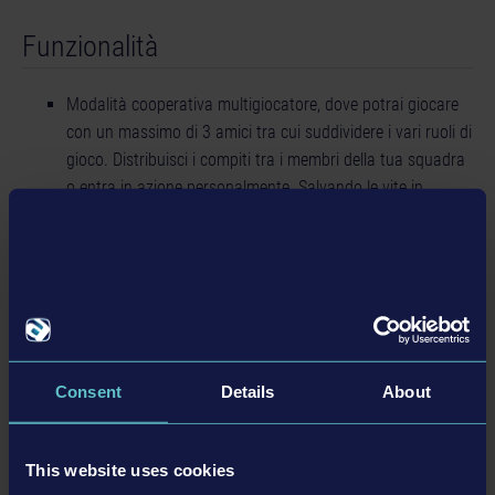
Funzionalità
Modalità cooperativa multigiocatore, dove potrai giocare
con un massimo di 3 amici tra cui suddividere i vari ruoli di
gioco. Distribuisci i compiti tra i membri della tua squadra
o entra in azione personalmente. Salvando le vite in
pericolo nei vari quartieri, tu e la tua squadra diventerete
gli eroi della vostra città.
Modalità giocatore singolo, dove sarai a capo di una
squadra di vigili del fuoco veterani. Guida la squadra al
successo durante le varie missioni ed estingui più incendi
possibili.
Simulazione realistica di incendi, acqua, fumo, calore,
Consent
Details
About
fiammate di ritorno, incendi generalizzati, fuochi grassi e
di un'ampia gamma di possibili cause di incendi, come
componenti elettroniche, prodotti chimici ed esplosioni.
This website uses cookies
Cinque camion Rosenbauer America sotto licenza, come il