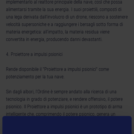
implementarlo al reattore principale della nave, così che possa
alimentarsi tramite la sua energia. I suoi proiettili, composti di
una lega derivata dall'involucro di un drone, riescono a sostenere
velocità supersoniche e a raggiungere i bersagli sotto forma di
materia energetica: all'impatto, la materia residua viene
convertita in energia, producendo danni devastanti.
4. Proiettore a impulsi psionici
Rende disponibile il "Proiettore a impulsi psionici" come
potenziamento per la tua nave.
Sin dagli albori, l'Ordine è sempre andato alla ricerca di una
tecnologia in grado di potenziare, e rendere offensivo, il potere
psionico. Il Proiettore a impulsi psionici è un prototipo di arma
intelligente che, comprimendo il potere psionico, genera un
impulso concentrato capace di tracciare e colpire bersagli
multipli tramite l'utilizzo di energia telecinetica. Quest'arma fu