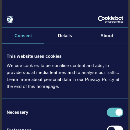
vietata sulla Terra, ma l'Ordine ha pensato che potesse costituire
un asso nella manica dell'Argo in caso di minacce improvvise.
Dettagli
Consent
Details
About
This website uses cookies
Requisiti di sistema
We use cookies to personalise content and ads, to
Requires a 64-bit processor and operating
provide social media features and to analyse our traffic.
system
Learn more about personal data in our Privacy Policy at
Informazioni sul prodotto
OS:
Windows 10
the end of this homepage.
Processor:
Intel Core i5-3570K 3,4GHz or AMD
Sviluppatore: stillalive studios
Ryzen 7 1800X
Consent
Memory:
8 GB RAM
Necessary
Selection
Graphics:
NVIDIA Geforce GTX 660 or AMD
DLC relativi
Radeon RX 560 3,6 GHz
Storage:
5 GB available space
Preferences