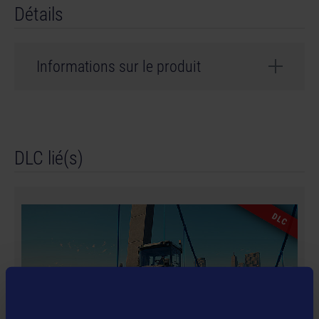
Détails
Informations sur le produit
Développeur : weltenbauer.
© 2024 astragon Entertainment GmbH. © 2024
DLC lié(s)
weltenbauer. Software Entwicklung GmbH. Published
and distributed by astragon Entertainment GmbH.
Developed by weltenbauer. Software Entwicklung
GmbH. Construction Simulator, astragon, astragon
DLC
Entertainment and its logos are trademarks or
registered trademarks of astragon Entertainment
GmbH. weltenbauer., weltenbauer. Software
Entwicklung GmbH and its logos are trademarks or
registered trademarks of weltenbauer. Developed with
the kind support of Liebherr. The machines in this