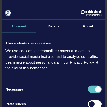
game may be different from the actual products in
shapes, colours and performance. All other intellectual
DYNAPAC PACK
property relating to the trucks, machines, construction
equipment, associated brands and imagery (including
Consent
Details
About
trademarks and/or copyrighted materials) featured in
the game are therefore the property of their respective
companies. All rights reserved.
PLUS
This website uses cookies
We use cookies to personalise content and ads, to
DLC
provide social media features and to analyse our traffic.
Learn more about personal data in our Privacy Policy at
the end of this homepage.
Consent
Necessary
Selection
Preferences
STADIUM EXPANSION