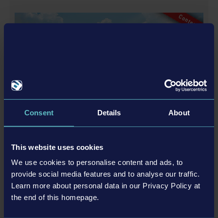
C
o
n
t
e
n
id
o
e
s
c
a
r
g
a
b
d
le
Consent
Details
About
CONSTRUCTION SIMULATOR 2015 - LIEBHERR A 918
4,99 US$
This website uses cookies
We use cookies to personalise content and ads, to
provide social media features and to analyse our traffic.
MÁS
Learn more about personal data in our Privacy Policy at
C
o
n
t
e
n
id
o
e
s
c
a
r
g
a
b
the end of this homepage.
d
le