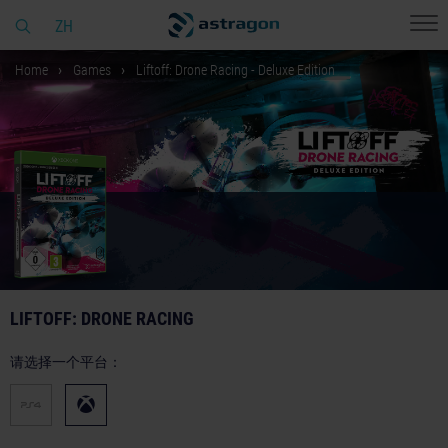
ZH
Home
Games
Liftoff: Drone Racing - Deluxe Edition
LIFTOFF: DRONE RACING
请选择一个平台：