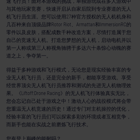
速飞行员！面对本游戏的挑战，单独游玩或在多人游戏中
与其他玩家竞赛，快速开启从自家后院到专业赛道的无人
机飞行员生涯。您可以使用27种官方授权的无人机机身和
几百种来自顶级品牌Rotor Riot、Armattan和ImmersionRC的
零件以及皮肤，搭配成数千种改造方案，尽情打造属于您
自己的竞速无人机。打造您梦想的无人机，启动电机并以
第一人称或第三人称视角驰骋于多达六十条惊心动魄的赛
道之上，争夺第一。
得益于多种游戏和飞行模式，无论您是现实经验丰富的专
业无人机飞行员，还是完全的新手，都能享受游戏。享受
经世界顶尖无人机飞行员推荐和测试的先进无人机物理效
果。《Liftoff:Drone Racing》的无人机飞行体验真实无比，
您会忘记自己处于游戏之中！激动人心的战役模式将会带
您重温无人机竞速的历史！通过专门对主机操控的优化，
经验丰富的飞行员们可以探索多彩的环境或者互相竞争，
而新手也能在实战之前磨炼飞行技术。
您有登上巅峰的能耐吗？