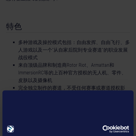
特色
多种游戏及操控模式包括：自由发挥、自由飞行、多
人游戏以及一个“从自家后院到专业赛道”的职业发展
战役模式
来自顶级品牌和制造商Rotor Riot、Armattan和
ImmersionRC等的上百种官方授权的无人机、零件、
皮肤以及摄像机
完全独立制作的赛道，不受任何赛事或赛道授权影
响
12种截然不同的环境，比如地下车库、建筑工地、森
林等
备受好评的《Liftoff》系列首次为主机上的专业飞行
员和新手玩家献上专门优化的操纵方式。
经世界顶尖无人机飞行员推荐和测试的先进无人机物