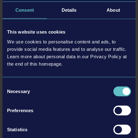
理效果
Consent
Details
About
60条多样的赛道，均有日间和夜间模式可游玩
This website uses cookies
详情
We use cookies to personalise content and ads, to
provide social media features and to analyse our traffic.
Learn more about personal data in our Privacy Policy at
系统需求
the end of this homepage.
Xbox One, Xbox One S or Xbox One X system
Consent
产品信息
Necessary
Selection
开发商： LuGus Studios
Preferences
类型： Action, Simulation
相关DLC
© 2020 astragon Entertainment GmbH ©
Statistics
2020 LuGus Studios.