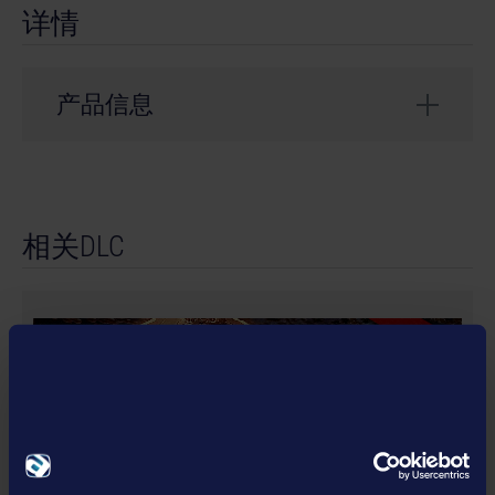
详情
产品信息
开发商： stillalive studios
Künstler
Only Sound
相关DLC
Felix Bachlinger & Paul
Komponist
Stähr
DLC
Label
Only Sound
Weitere
Chiara Tahnee Lütje,
Mitwirkende
Ivonne Vaziri-Elahi