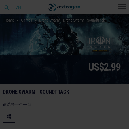
ZH
Home
Games
Drone Swarm - Drone Swarm - Soundtrack
US$2.99
DRONE SWARM - SOUNDTRACK
请选择一个平台：