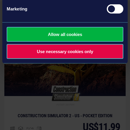
Marketing
您可能还对以下游戏感兴趣
Allow all cookies
Use necessary cookies only
CONSTRUCTION SIMULATOR 2 - US - POCKET EDITION
US$11.99