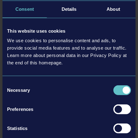
Consent
Details
About
DRONE SWARM - DELUXE UPGRADE
US$6.99
This website uses cookies
We use cookies to personalise content and ads, to
provide social media features and to analyse our traffic.
更多
Learn more about personal data in our Privacy Policy at
the end of this homepage.
Consent
Necessary
Selection
社区
Preferences
Discord
Statistics