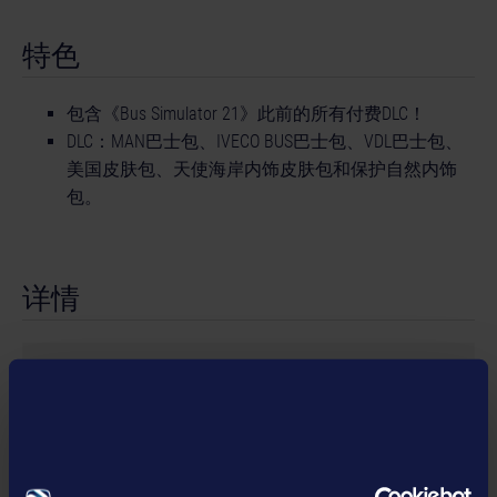
特色
包含《Bus Simulator 21》此前的所有付费DLC！
DLC：MAN巴士包、IVECO BUS巴士包、VDL巴士包、
美国皮肤包、天使海岸内饰皮肤包和保护自然内饰
包。
详情
产品信息
开发商： stillalive studios