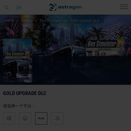
ZH
Home
Games
Bus Simulator 21 - Gold Upgrade DLC
GOLD UPGRADE DLC
请选择一个平台：