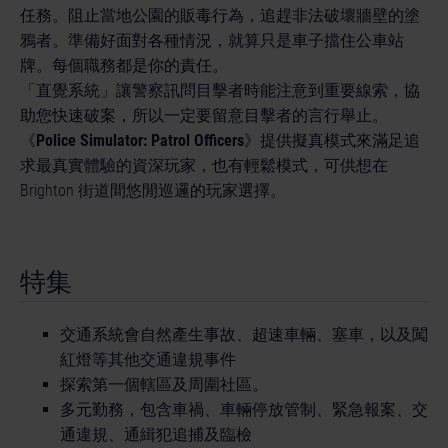
任務。阻止當地公園的販毒行為，追趕非法破壞牆壁的塗
鴉者。準備好面對各種情況，就算只是車子擋住公車站
牌。每個職務都是你的責任。
「直覺系統」讓警察訊問目擊者時能注意到重要線索，協
助您快速破案，所以一定要留意目擊者的言行舉止。
《
Police Simulator: Patrol Officers
》提供擬真模式來滿足追
求最真實體驗的資深玩家，也有輕鬆模式，可供想在
Brighton 街道間悠閒巡邏的玩家選擇。
特集
交通系統會自然產生事故、超速車輛、塞車，以及闖
紅燈等其他交通違規事件
探索第一個轄區及周圍社區。
多元勤務，包含車禍、車輛停放管制、緊急報案、交
通違規、通緝犯追捕及臨檢