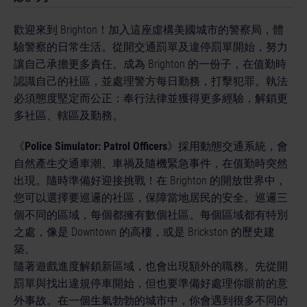
© [Translate to Chinese (Traditional):]
歡迎來到 Brighton！加入這座虛構美國城市的警察局，體
驗警察的日常生活。從開交通罰單及違停罰單開始，努力
讓自己承擔更多責任。成為 Brighton 的一份子，在值勤時
認識自己的社區，並處理警方每日勤務，打擊犯罪。執法
必須態度堅定而公正：奉行法律並獲得更多經驗，解鎖更
多社區、轄區及勤務。
《
Police Simulator: Patrol Officers
》採用動態交通系統，會
自然產生交通車潮、車禍及隨機緊急事件，在值勤時突然
出現。隨時準備好迎接挑戰！在 Brighton 的開放世界中，
您可以選擇要巡邏的社區，保障當地居民的安全。巡邏三
個不同的區域，每個都擁有數個社區。每個區域都有特別
之處，像是 Downtown 的高樓，或是 Brickston 的歷史建
築。
隨著遊戲進度解鎖新區域，也會出現額外的職務。先從開
罰單與找出違規停車開始，但也要準備好處理你眼前的意
外事故。在一個生氣勃勃的城市中，你會遇到很多不同的