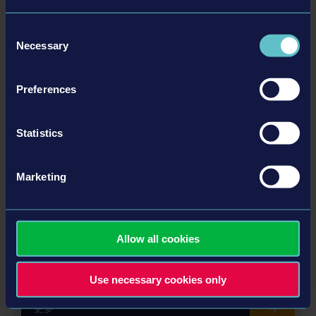
Memory:
8 GB RAM
相關的DLC
© astragon Entertainment GmbH © Aesir Interactive
Graphics:
NVIDIA GeForce GTX 760 (2 GB
Consent
GmbH © Unreal®, Unreal Engine™, the circle-U logo
VRAM) or higher
Necessary
Selection
and the Powered by Unreal Engine™ logo are trade­
Network:
Broadband Internet connection
marks or registered trademarks of Epic Games, Inc. in
Storage:
12 GB available space
DLC
Preferences
the USA and elsewhere. Portions of this software
utilize SpeedTree® technology (©2020 Interactive
Data Visualization, Inc.). SpeedTree® is a registered
Statistics
trademark of Interactive Data Visualization, Inc. All
rights reserved. Financially supported by the FFF
Marketing
Bayern
POLICE SIMULATOR: PATROL OFFICERS - SEASON PASS
Allow all cookies
Use necessary cookies only
更多