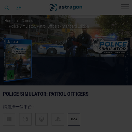
ZH
Home
Games
Police Simulator: Patrol Officers - Standard Edition
© [Translate to Chinese (Traditional):]
POLICE SIMULATOR: PATROL OFFICERS
請選擇一個平台：