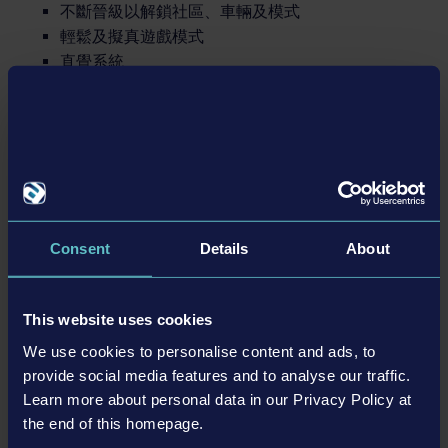
不斷晉級以解鎖社區、車輛及模式
輕鬆及擬真遊戲模式
直覺系統
單人與多人遊戲模式
支援修改警察制服與警車
詳情
Consent
Details
About
系統需求
This website uses cookies
Minimum system requirements:
We use cookies to personalise content and ads, to
產品資訊
Requires a 64-bit processor and operating system
provide social media features and to analyse our traffic.
Learn more about personal data in our Privacy Policy at
開發者： AESIR Interactive
OS:
Windows 10 64-Bit
the end of this homepage.
類型： Simulation
Processor:
Intel® Core™ i3-2120 or higher