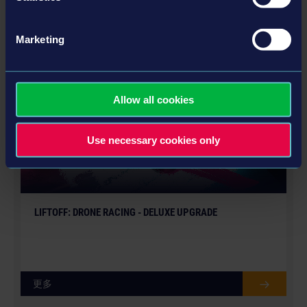
此版本包含DLC
© 2020 astragon Entertainment GmbH ©
2020 LuGus Studios.
Marketing
DLC
Allow all cookies
Use necessary cookies only
LIFTOFF: DRONE RACING - DELUXE UPGRADE
更多