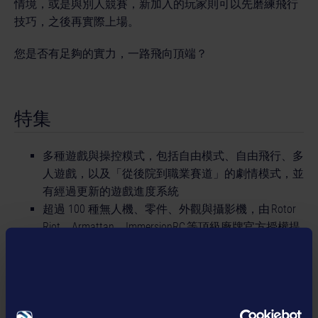
情境，或是與別人競賽，新加入的玩家則可以先磨練飛行
技巧，之後再實際上場。
您是否有足夠的實力，一路飛向頂端？
特集
多種遊戲與操控糢式，包括自由模式、自由飛行、多
人遊戲，以及「從後院到職業賽道」的劇情模式，並
有經過更新的遊戲進度系統
超過 100 種無人機、零件、外觀與攝影機，由 Rotor
Riot、Armattan、ImmersionRC 等頂級廠牌官方授權提
供
完全獨立的賽道內容，不受任何競賽聯盟執照與賽道
的限制
共有 12 種截然不同的情境，包括地下停車場、穀
倉、建築工地、森林等，還有更多等待探索