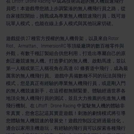
在 Liftoff: Drone Racing 中成為技術高超的無人機競速飛行
員吧！本遊戲帶您踏上步調緊湊的無人機飛行員之路，從
自家後院開始，挑戰成為專業無人機競速飛行員，既可遊
玩單人模式，也能在線上多人模式與其他玩家切磋。
遊戲提供 27 種官方授權的無人機骨架，以及來自 Rotor
Riot、Armattan、ImmersionRC 等頂級廠牌的數百種零件與
外觀，有數千種訂製組合供您利用，打造出專屬自己的原
創正廠競速無人機。打造夢幻的無人機、啟動馬達，並以
第一人稱或第三人稱視角在高達 60 條賽道中飛行，成為最
厲害的無人機飛行員。 遊戲中具備數種不同的玩法與飛行
模式，您是真正有經驗的專業無人機飛行員，或是剛入門
的無人機競速新手，在這裡都無關緊要。體驗經過世界各
地頂尖無人機飛行員的測試，並且大力推薦的先進無人機
飛行機制。在 Liftoff : Drone Racing 中駕駛無人機的體驗非
常真實，您會忘記這其實是遊戲！刺激的劇情模式將引導
您體驗無人機競速的發展史！遊戲控制設定經過最佳化，
適合以家用主機遊玩，有經驗的飛行員可以探索各種飛行