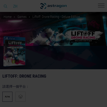
ZH
Home
Games
Liftoff: Drone Racing - Deluxe Edition
LIFTOFF: DRONE RACING
請選擇一個平台：