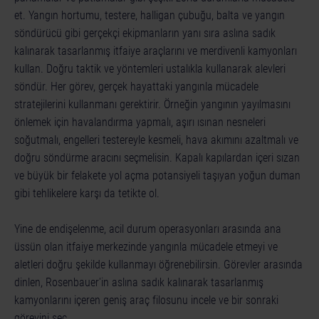
et. Yangın hortumu, testere, halligan çubuğu, balta ve yangın
söndürücü gibi gerçekçi ekipmanların yanı sıra aslına sadık
kalınarak tasarlanmış itfaiye araçlarını ve merdivenli kamyonları
kullan. Doğru taktik ve yöntemleri ustalıkla kullanarak alevleri
söndür. Her görev, gerçek hayattaki yangınla mücadele
stratejilerini kullanmanı gerektirir. Örneğin yangının yayılmasını
önlemek için havalandırma yapmalı, aşırı ısınan nesneleri
soğutmalı, engelleri testereyle kesmeli, hava akımını azaltmalı ve
doğru söndürme aracını seçmelisin. Kapalı kapılardan içeri sızan
ve büyük bir felakete yol açma potansiyeli taşıyan yoğun duman
gibi tehlikelere karşı da tetikte ol.
Yine de endişelenme, acil durum operasyonları arasında ana
üssün olan itfaiye merkezinde yangınla mücadele etmeyi ve
aletleri doğru şekilde kullanmayı öğrenebilirsin. Görevler arasında
dinlen, Rosenbauer'in aslına sadık kalınarak tasarlanmış
kamyonlarını içeren geniş araç filosunu incele ve bir sonraki
görevini seç.