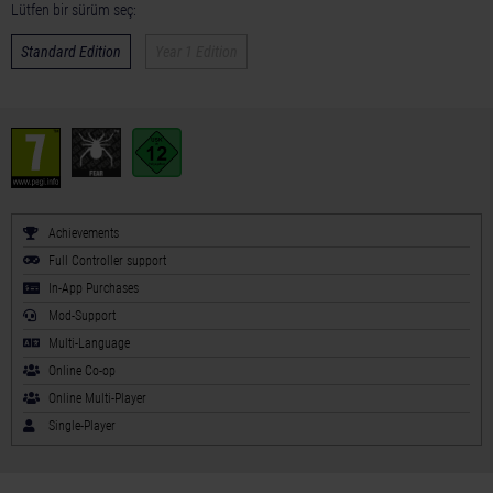
Lütfen bir sürüm seç:
Standard Edition
Year 1 Edition
Achievements
Full Controller support
In-App Purchases
Mod-Support
Multi-Language
Online Co-op
Online Multi-Player
Single-Player