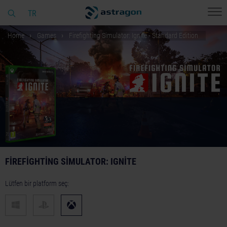
TR
Home
Games
Firefighting Simulator: Ignite - Standard Edition
FIREFIGHTING SIMULATOR: IGNITE
Lütfen bir platform seç: