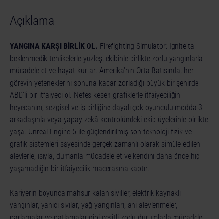
Açıklama
YANGINA KARŞI BİRLİK OL.
Firefighting Simulator: Ignite'ta
beklenmedik tehlikelerle yüzleş, ekibinle birlikte zorlu yangınlarla
mücadele et ve hayat kurtar. Amerika'nın Orta Batısında, her
görevin yeteneklerini sonuna kadar zorladığı büyük bir şehirde
ABD'li bir itfaiyeci ol. Nefes kesen grafiklerle itfaiyeciliğin
heyecanını, sezgisel ve iş birliğine dayalı çok oyunculu modda 3
arkadaşınla veya yapay zekâ kontrolündeki ekip üyelerinle birlikte
yaşa. Unreal Engine 5 ile güçlendirilmiş son teknoloji fizik ve
grafik sistemleri sayesinde gerçek zamanlı olarak simüle edilen
alevlerle, ısıyla, dumanla mücadele et ve kendini daha önce hiç
yaşamadığın bir itfaiyecilik macerasına kaptır.
Kariyerin boyunca mahsur kalan siviller, elektrik kaynaklı
yangınlar, yanıcı sıvılar, yağ yangınları, ani alevlenmeler,
parlamalar ve patlamalar gibi çeşitli zorlu durumlarla mücadele