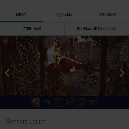
MEDYA
AÇIKLAMA
ÖZELLIKLER
AYRINTILAR
İNDIRILEBILIR İÇERIK (DLC)
Standard Edition