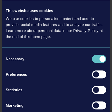
aslına sadık kalınarak üretilmiş Rosenbauer America itfaiye
This website uses cookies
araçlarını kullan
KARİYER
: 8 karakter ve farklı kıyafet seti arasından seçim yap
We use cookies to personalise content and ads, to
İTFAİYE MERKEZİ
: Yeni teknikler öğrenebileceğin ve bir sonraki
provide social media features and to analyse our traffic.
acil durum görevini seçebileceğin merkez.
Learn more about personal data in our Privacy Policy at
SİMÜLASYON
: Unreal Engine 5 fizik motoruyla gerçekçi alev, ısı,
the end of this homepage.
su ve duman simülasyonu
PC'DE MODLAR
: Modlama görevleri oluştur, bu görevleri Mod.io
Consent
üzerinden paylaş ve oyna
Necessary
Selection
KONSOLDA MODLAR
: Mod.io platformundan yeni modlama
görevlerini indir ve oyna
Preferences
Ayrıntılar
Statistics
Marketing
Ürün Bilgisi