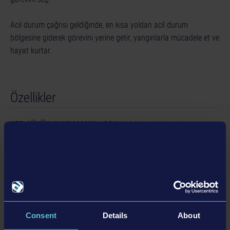
Acil durum çağrısı geldiğinde, en kısa yoldan acil durum
bölgesine giderek görevini yerine getir, yangınlarla mücadele et ve
hayat kurtar.
Özellikler
HER GÜNÜN KAHRAMANI
: ABD'li bir itfaiyeci rolüne bürün
TUTKUNU ATEŞLE
: Tek ve çok oyunculu modlarda yangınlarla
mücadele et
EKİP İŞİ
: 4 kişilik ortak oynama modu
YANGINA KARŞI BİRLİK OL
: Tek oyunculu modda, ekibini yapay
zekâ kontrolündeki itfaiyecilerle tamamla
ORİJİNALLİK
: HAIX®, Fire-Dex, STIHL gibi ABD menşeli önde
gelen yangınla mücadele markalarının ekipmanlarını kullan
Consent
Details
About
HIZLI MÜDAHALE
: TP3® Pumper, Viper®, 68' Roadrunner gibi