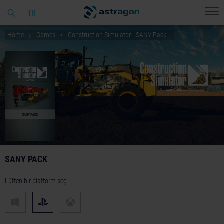
TR
Home
Games
Construction Simulator - SANY Pack
SANY PACK
Lütfen bir platform seç: