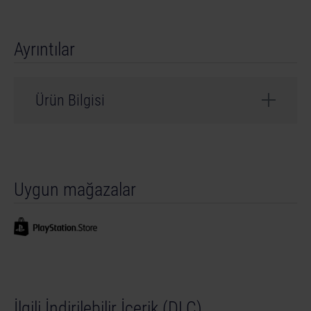
Ayrıntılar
Ürün Bilgisi
Geliştirici: weltenbauer.
Produced under license of Sany.
Uygun mağazalar
İlgili İndirilebilir İçerik (DLC)