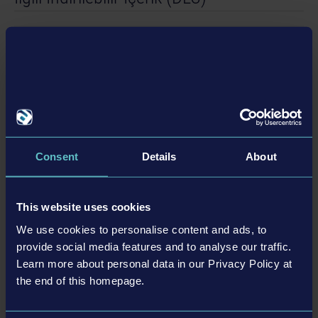
İn
d
ir
ile
ilir
e
r
ik
(
D
L
C
b
İç
)
Consent
Details
About
DYNAPAC PACK
This website uses cookies
We use cookies to personalise content and ads, to
provide social media features and to analyse our traffic.
Learn more about personal data in our Privacy Policy at
DAHA FAZLA
the end of this homepage.