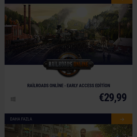
© [Translate to Turkish:]
RAILROADS ONLINE - EARLY ACCESS EDITION
€29,99
DAHA FAZLA