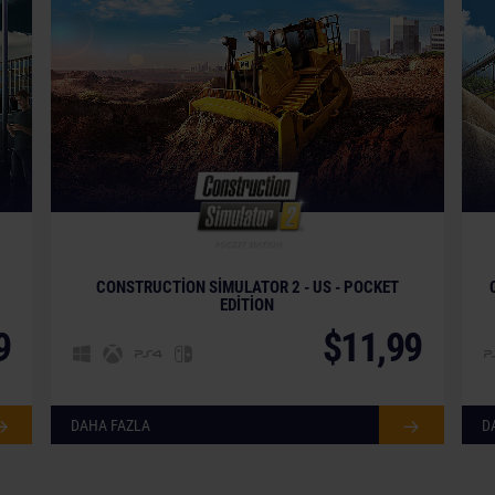
CONSTRUCTION SIMULATOR 2 - US - POCKET
EDITION
9
$11,99
DAHA FAZLA
D