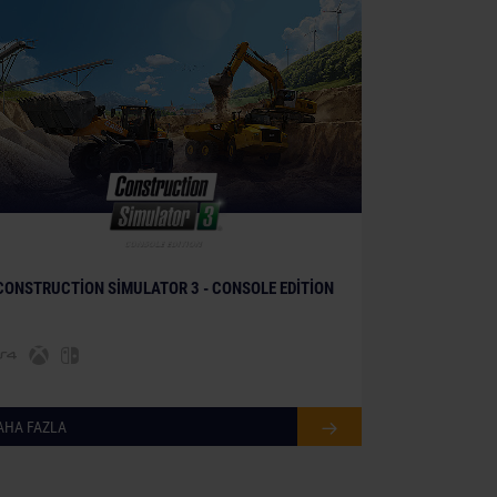
© [Translate to Turkish:]
CONSTRUCTION SIMULATOR 3 - CONSOLE EDITION
AHA FAZLA