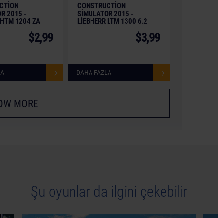
CTION
CONSTRUCTION
R 2015 -
SIMULATOR 2015 -
 HTM 1204 ZA
LIEBHERR LTM 1300 6.2
$2,99
$3,99
LA
DAHA FAZLA
OW MORE
Şu oyunlar da ilgini çekebilir