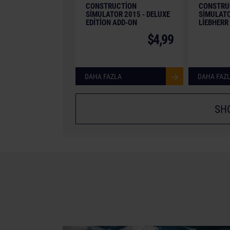
CONSTRUCTION
CONSTRU
SIMULATOR 2015 - DELUXE
SIMULATO
EDITION ADD-ON
LIEBHERR
$4,99
DAHA FAZLA
DAHA FAZ
SH