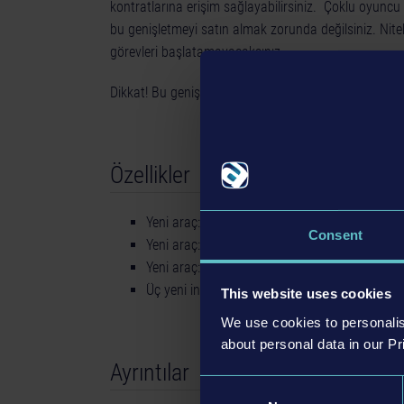
kontratlarına erişim sağlayabilirsiniz. Çoklu oyun
bu genişletmeyi satın almak zorunda değilsiniz. Nit
görevleri başlatamayacaksınız.
Dikkat! Bu genişletmenin kullanılabilmesi için Cons
Özellikler
Yeni araç: LIEBHERR A 918 tekerlekli kazıcı
Consent
Yeni araç: LIEBHERR L1 hızlı dikilen vinç
Yeni araç: LIEBHERR R 956 paletli kazıcı
Üç yeni inşaat kontratı
This website uses cookies
We use cookies to personalis
about personal data in our Pr
Ayrıntılar
Consent