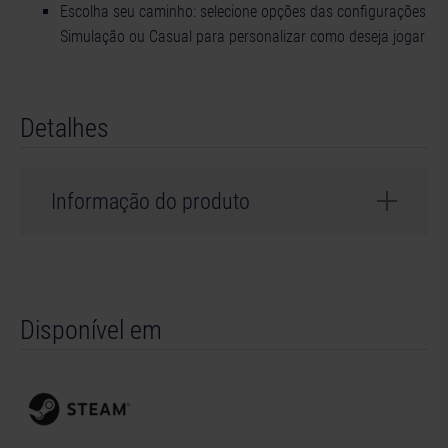
Escolha seu caminho: selecione opções das configurações
Simulação ou Casual para personalizar como deseja jogar
Detalhes
Informação do produto
Desenvolvedor: To-Go Games
Gênero: Simulation
Disponível em
© 2025 astragon Entertainment GmbH. Published and
distributed by astragon Entertainment GmbH.
Developed by GRIP Digital, s.r.o.. To-Go Games is a
brand of GRIP Digital, s.r.o.. Ranger’s Path, astragon,
astragon Entertainment and its logos are trademarks