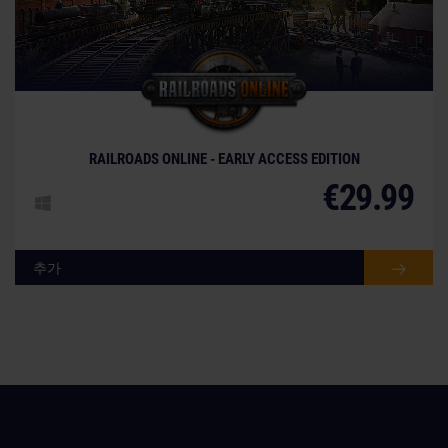
© [Translate to Korean:]
RAILROADS ONLINE - EARLY ACCESS EDITION
€29.99
추가