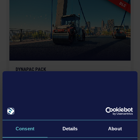
GmbH. Construction Simulator, astragon, astragon
DLC
Entertainment and its logos are trademarks or
registered trademarks of astragon Entertainment
GmbH. weltenbauer., weltenbauer. Software
Entwicklung GmbH and its logos are trademarks or
registered trademarks of weltenbauer. Developed with
the kind support of Liebherr. The machines in this
game may be different from the actual products in
shapes, colours and performance. All other intellectual
DYNAPAC PACK
property relating to the trucks, machines, construction
equipment, associated brands and imagery (including
trademarks and/or copyrighted materials) featured in
the game are therefore the property of their respective
companies. All rights reserved.
추가
DLC
Consent
Details
About