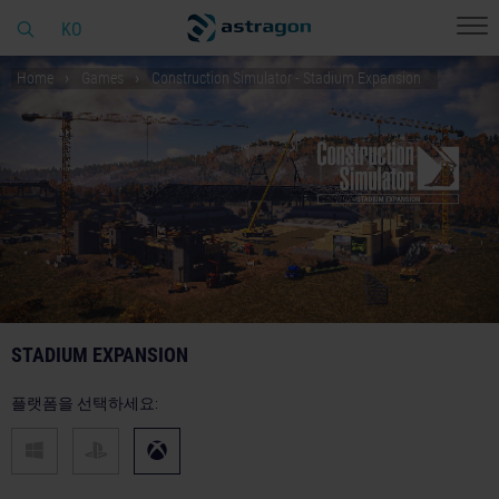
KO
Home
Games
Construction Simulator - Stadium Expansion
STADIUM EXPANSION
플랫폼을 선택하세요: