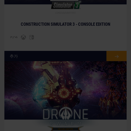
Company and STILL. The Mack Trademarks and
© [Translate to Korean:]
Bulldog Hood Ornament are registered rights of the AB
Volvo Group and are used pursuant to a
CONSTRUCTION SIMULATOR 3 - CONSOLE EDITION
license. KENWORTH and KW & Design Trademarks
licensed by PACCAR Inc, Bellevue, Washington, U.S.A.
©2018 Caterpillar. CAT, CATERPILLAR, their respective
logos, "Caterpillar Yellow," the "Power Edge" trade dress
as well as corporate and product identity used herein,
추가
are trademarks of Caterpillar and may not be used
without permission. www.cat.com /
www.caterpillar.com astragon Entertainment GmbH a
licensee of Caterpillar Inc. All other intellectual property
relating to the construction equipment, associated
brands and imagery (including trademarks and/or
copyrighted materials) featured in the game are
therefore the property of their respective companies.