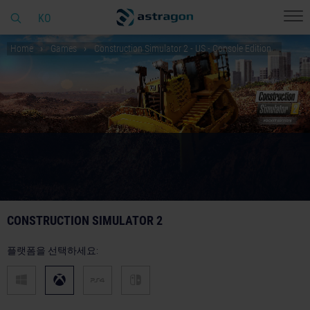
KO
Home
Games
Construction Simulator 2 - US - Console Edition
CONSTRUCTION SIMULATOR 2
플랫폼을 선택하세요: