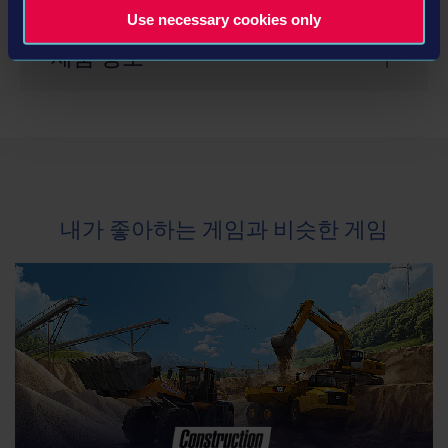
Xbox One, Xbox One S or Xbox One X system
Use necessary cookies only
제품 정보
개발사: weltenbauer.
장르: Simulation
©2018 astragon Entertainment GmbH. © 2018
weltenbauer. Software Entwicklung GmbH. Published
내가 좋아하는 게임과 비슷한 게임
and distributed by astragon Entertainment GmbH.
Construction Simulator, astragon, astragon
Entertainment and its logos are trademarks or
registered trademarks of astragon Entertainment
GmbH. weltenbauer., weltenbauer. Software
Entwicklung GmbH and its logos are trademarks or
registered trademarks of weltenbauer. Developed with
the kind support of Caterpillar, Liebherr, Bell, Palfinger,
ATLAS, Mack Trucks, MEILLER Kipper, Kenworth Truck