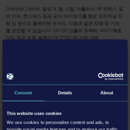
Caterpillar, Liebherr, 팔핑거, 벨, 스틸, 아틀라스, 맥 트럭스, 밀
러 키퍼, 켄스워스 등과 공식 라이센스를 맺은 오리지널 차
량 및 장비로 플레이해 보세요. 다음과 같은 차량 및 기계
를 운전할 수 있습니다: CAT D8T크롤러 트랙터, 430F2 백호,
745C 덤프 트럭, 팔핑거 PK 27002 SH 기중 크레
인, Liebherr 81K 타워 크레인과 LTM1300 이동식 크레인, 아
틀라스 L310 휠 로더와 벨 B45E 덤프 트럭, 켄스워스 T880.
60개 이상의 다양한 건설 프로젝트
웨스트사이드 플레인스를 탐험하고, 60개 이상의 흥미로우
면서도 온 힘을 쏟아야 마칠 수 있는 건설 프로젝트를 완벽
Consent
Details
About
히 해내세요. 노후도로 정비, 철도교 재건, 소소한 원예, 새
로운 주택 및 공업 건물 건설뿐만 아니라 제품과 장비 운
송, 새 아파트 건물 건설, 운하 정비 등등을 경험해볼 수 있
This website uses cookies
습니다.
We use cookies to personalise content and ads, to
나만의 회사를 설립한 후, 웨스트사이드 플레인스의 새로
provide social media features and to analyse our traffic.