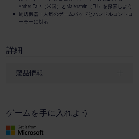
Amber Falls（米国）とMaienstein（EU）を探索しよう
周辺機器：人気のゲームパッドとハンドルコントロ
ーラーに対応
詳細
製品情報
開発会社： weltenbauer.
ジャンル： Simulation
ゲームを手に入れよう
© 2026 astragon Entertainment GmbH. © 2026
weltenbauer. Software Entwicklung GmbH. Published
and distributed by astragon Entertainment GmbH.
Developed by weltenbauer. Software Entwicklung