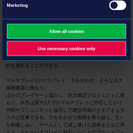
Marketing
な破壊を実現する物理演算とさまざまなツールを活用
し、自分なりの方法で建物を解体しよう。
また『Construction Simulator: Evolution』では左官作業のほ
Allow all cookies
か、ジャックハンマー、ショベル、釘打機などといった
手工具による現場作業も楽しめる。まさに手に汗握る要
Use necessary cookies only
素が揃ったことでシリーズ史上最高にリアルな建設現場
が実現し、プレイヤーは現場の中心として、あらゆる契
約を進めることができる。
マルチプレイ&クロスプレイ – 力を合わせ、さらなる大
規模建築に挑もう。
ほかのプレイヤーと協力し、巨大建設プロジェクトに挑
もう。本作は最大4人でのマルチプレイに対応しており、
仲間やコミュニティと協力して建設現場のさまざまなタ
スクに従事できる。力を合わせて困難を乗り越え、互い
を刺激しあい、チームとして成し遂げた成果をともに誇
ろう。またクロスプレイに対応したことでプラットフォ