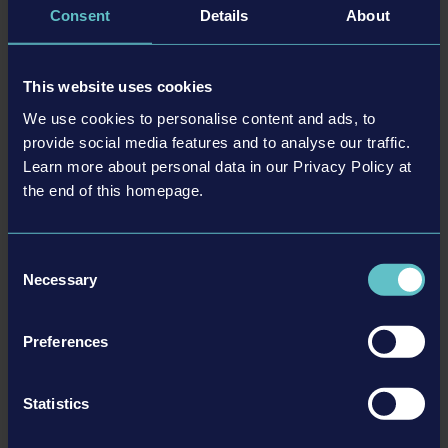
Consent
Details
About
Construction Equipmentを始めとする様々なメーカーの重機
が登場する。35社以上の世界的有名ブランドから公式ラ
イセンスを受けた、合計で180種類以上を超える建設機械
This website uses cookies
のパワーと信頼性を建設現場で発揮させよう。
We use cookies to personalise content and ads, to
provide social media features and to analyse our traffic.
また今作は作業着の選択肢もさらに充実し、Bobcatと
Learn more about personal data in our Privacy Policy at
Straussからライセンスを受けた作業着があればあらゆる
the end of this homepage.
建設現場がランウェイに変わり、クールかつ安全にキメ
られる。作業着と安全装備の選択やカラーの調整などを
行えるキャラクターエディターで、建設作業員を好みに
Consent
合わせてカスタマイズしよう。
Necessary
Selection
解体は未来を築く第一歩！
Preferences
『Construction Simulator』シリーズ初の要素として、今作
では建設だけでなく、純然たるパワーによる解体も可
能！ 油圧式ハンマーや専用機材を使い、新たな建設プロ
Statistics
ジェクトのためにスペースを確保しよう。ただし現場ご
とに新たな課題が登場するので、油断は禁物だ。リアル