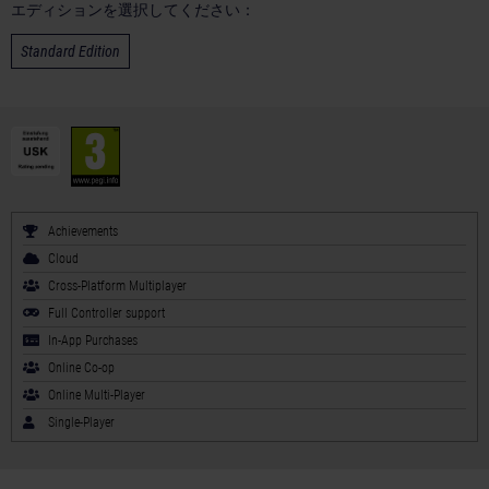
エディションを選択してください：
Standard Edition
Achievements
Cloud
Cross-Platform Multiplayer
Full Controller support
In-App Purchases
Online Co-op
Online Multi-Player
Single-Player