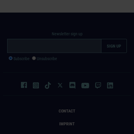
GmbH. Construction Simulator, astragon, astragon
Entertainment and its logos are trademarks or
registered trademarks of astragon Entertainment
GmbH. weltenbauer., weltenbauer. Software
Entwicklung and its logos are trademarks or registered
Newsletter sign up
trademarks of weltenbauer. Software Entwicklung
GmbH. The machines in this game may be different
from the actual products in shapes, colours and
Subscribe
Unsubscribe
performance. All other intellectual property relating to
the trucks, machines, construction equipment,
associated brands and imagery (including trademarks
and/or copyrighted materials) featured in the game are
therefore the property of their respective companies.
All rights reserved.
CONTACT
IMPRINT