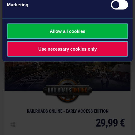
Marketing
Les jeux suivants vous intéresseront peut-être
Allow all cookies
Use necessary cookies only
© [Translate to French:]
RAILROADS ONLINE - EARLY ACCESS EDITION
29,99 €