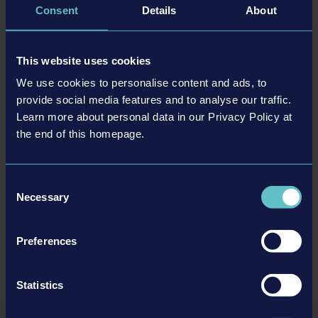
Consent
Details
About
Développeur : AESIR Interactive
©2025 astragon Entertainment GmbH ©2025 AESIR
This website uses cookies
Communauté
Interactive GmbH ©2025 Unreal®, Unreal Engine™,
We use cookies to personalise content and ads, to
the circle-U logo and the Powered by Unreal Engine™
provide social media features and to analyse our traffic.
logo are trade­marks or registered trademarks of Epic
Discord
Learn more about personal data in our Privacy Policy at
Games, Inc. in the USA and elsewhere. Portions of this
Facebook
the end of this homepage.
software utilize SpeedTree® technology (©2020
Official Website
Interactive Data Visualization, Inc.). SpeedTree® is a
Twitch
registered trademark of Interactive Data Visualization,
Consent
Instagram
Necessary
Inc. All rights reserved. Financially supported by the
Selection
Trello
German Federal Ministry for Economic Affairs and
Steam
Climate Action as part of the federal government's
Preferences
computer games funding.
Statistics