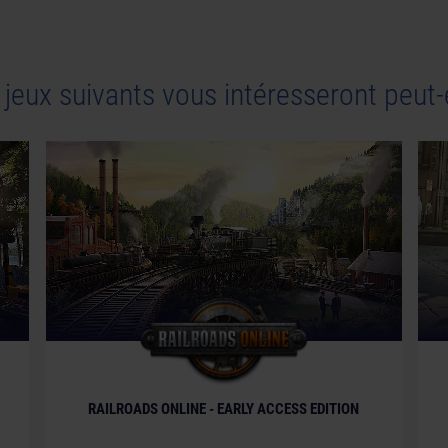
 weltenbauer. Software Entwicklung GmbH.
rica and others. All other names, trademarks and
ll rights reserved.
 jeux suivants vous intéresseront peut-
© [Translate to French:]
RAILROADS ONLINE - EARLY ACCESS EDITION