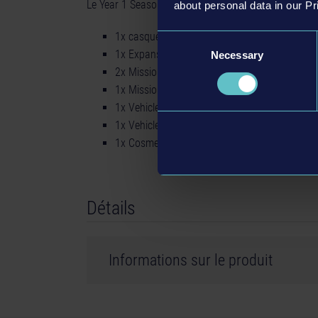
Le Year 1 Season Pass comprend :
about personal data in our Pr
1x casque de pompier exclusif au Season Pa
Consent
1x Expansion Pack
Necessary
Selection
2x Mission DLC
1x Mission Pack
1x Vehicle Pack
1x Vehicle Skin Pack
1x Cosmetic Pack
Détails
Informations sur le produit
Développeur : weltenbauer.