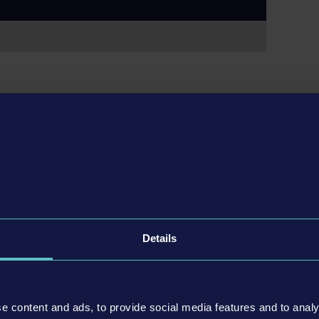
eason Pass de Firefighting Simulator: Ignite ! Économisez
ontenu supplémentaire sera disponible en 2025 et en 2026.
Details
e content and ads, to provide social media features and to analy