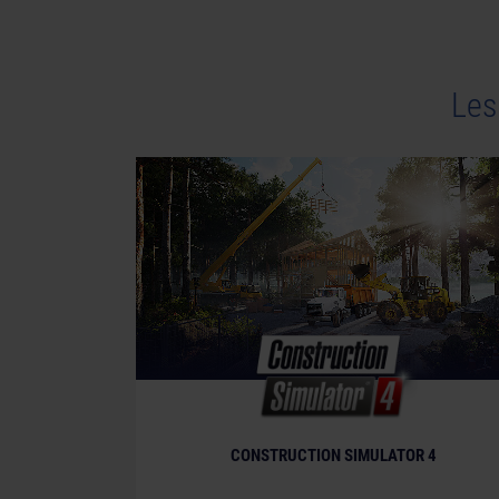
© 2025 astragon Entertainment GmbH © 2025
Manufactured under license of Rosenbauer Ame
logos are property of their respective owners. A
Les
CONSTRUCTION SIMULATOR 4