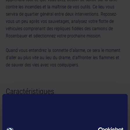
contre les incendies et la maîtrise de vos outils. Ce lieu vous
servira de quartier général entre deux interventions. Reposez-
vous un peu après vos sauvetages, analysez votre flotte de
véhicules comprenant des répliques fidèles des camions de
Rosenbauer et sélectionnez votre prochaine mission.
Quand vous entendrez la sonnette d'alarme, ce sera le moment
d'aller au plus vite au lieu du drame, d'affronter les flammes et
de sauver des vies avec vos coéquipiers.
Caractéristiques
DES HÉROS DU QUOTIDIEN
: incarnez un pompier américain
LAISSEZ-VOUS EMBRASER PAR LA PASSION
: affrontez de
redoutables incendies en mode solo et multijoueur
TRAVAIL D'ÉQUIPE
: mode coopératif pour 4 joueurs