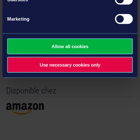
Marketing
Détails
Allow all cookies
Informations sur le produit
Développeur : weltenbauer.
Use necessary cookies only
Genre : Simulation
Disponible chez
© 2025 astragon Entertainment GmbH © 2025
weltenbauer. Software Entwicklung GmbH. Published
and distributed by astragon Entertainment GmbH.
Developed by weltenbauer. Software Entwicklung
GmbH. Firefighting Simulator, astragon, astragon
Entertainment and its logos are trademarks or
registered trademarks of astragon Entertainment